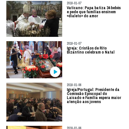
2018-01-07
Vaticano: Papa batiza 34 bebés
e pede que famílias ensinem
«dialeto» do amor
2018-01-07
Igreja: Cristãos de Rito
Bizantino celebram o Natal
2018-01-06
Igreja/Portugal: Presidente da
Comissão Episcopal do
Laicado e Família espera maior
atenção aos jovens
2018-01-06