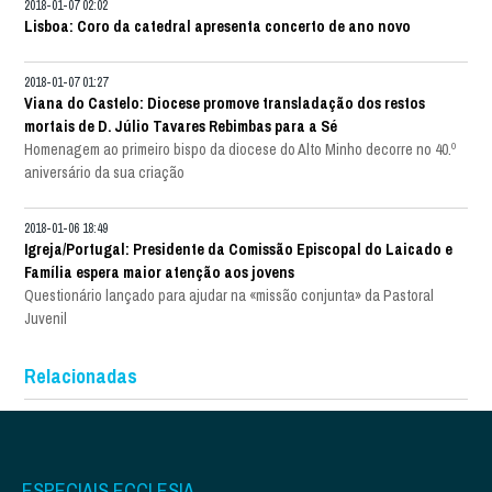
2018-01-07 02:02
Lisboa: Coro da catedral apresenta concerto de ano novo
2018-01-07 01:27
Viana do Castelo: Diocese promove transladação dos restos
mortais de D. Júlio Tavares Rebimbas para a Sé
Homenagem ao primeiro bispo da diocese do Alto Minho decorre no 40.º
aniversário da sua criação
2018-01-06 18:49
Igreja/Portugal: Presidente da Comissão Episcopal do Laicado e
Família espera maior atenção aos jovens
Questionário lançado para ajudar na «missão conjunta» da Pastoral
Juvenil
Relacionadas
ESPECIAIS ECCLESIA