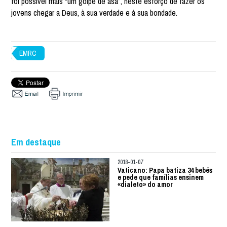
foi possível mais “um golpe de asa”, neste esforço de fazer os
jovens chegar a Deus, à sua verdade e à sua bondade.
EMRC
Em destaque
2018-01-07
Vaticano: Papa batiza 34 bebés
e pede que famílias ensinem
«dialeto» do amor