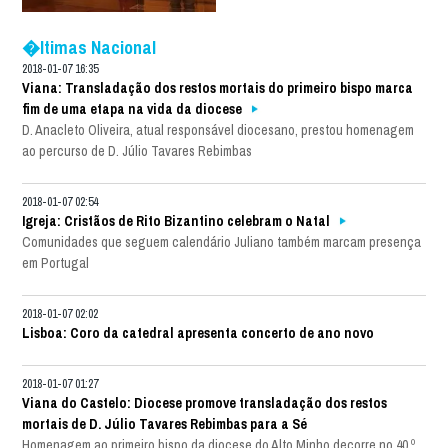
�ltimas Nacional
2018-01-07 16:35
Viana: Transladação dos restos mortais do primeiro bispo marca
fim de uma etapa na vida da diocese
D. Anacleto Oliveira, atual responsável diocesano, prestou homenagem
ao percurso de D. Júlio Tavares Rebimbas
2018-01-07 02:54
Igreja: Cristãos de Rito Bizantino celebram o Natal
Comunidades que seguem calendário Juliano também marcam presença
em Portugal
2018-01-07 02:02
Lisboa: Coro da catedral apresenta concerto de ano novo
2018-01-07 01:27
Viana do Castelo: Diocese promove transladação dos restos
mortais de D. Júlio Tavares Rebimbas para a Sé
Homenagem ao primeiro bispo da diocese do Alto Minho decorre no 40.º