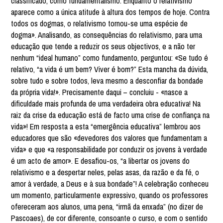
classificado, como fundamentalismo. Enquanto o relativismo
aparece como a única atitude à altura dos tempos de hoje. Contra
todos os dogmas, o relativismo tornou-se uma espécie de
dogma». Analisando, as consequências do relativismo, para uma
educação que tende a reduzir os seus objectivos, e a não ter
nenhum “ideal humano” como fundamento, perguntou: «Se tudo é
relativo, “a vida é um bem? Viver é bom?” Esta mancha da dúvida,
sobre tudo e sobre todos, leva mesmo a desconfiar da bondade
da própria vida!». Precisamente daqui – concluiu - «nasce a
dificuldade mais profunda de uma verdadeira obra educativa! Na
raiz da crise da educação está de facto uma crise de confiança na
vida»! Em resposta a esta “emergência educativa” lembrou aos
educadores que são «devedores dos valores que fundamentam a
vida» e que «a responsabilidade por conduzir os jovens à verdade
é um acto de amor». E desafiou-os, “a libertar os jovens do
relativismo e a despertar neles, pelas asas, da razão e da fé, o
amor à verdade, a Deus e à sua bondade”! A celebração conheceu
um momento, particularmente expressivo, quando os professores
ofereceram aos alunos, uma pena, “irmã da enxada” (no dizer de
Pascoaes), de cor diferente, consoante o curso, e com o sentido