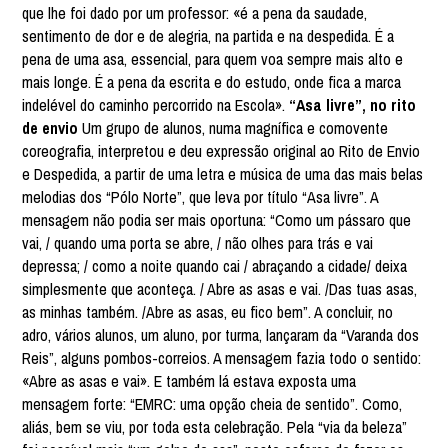
que lhe foi dado por um professor: «é a pena da saudade,
sentimento de dor e de alegria, na partida e na despedida. É a
pena de uma asa, essencial, para quem voa sempre mais alto e
mais longe. É a pena da escrita e do estudo, onde fica a marca
indelével do caminho percorrido na Escola».
“Asa livre”, no rito
de envio
Um grupo de alunos, numa magnífica e comovente
coreografia, interpretou e deu expressão original ao Rito de Envio
e Despedida, a partir de uma letra e música de uma das mais belas
melodias dos “Pólo Norte”, que leva por título “Asa livre”. A
mensagem não podia ser mais oportuna: “Como um pássaro que
vai, / quando uma porta se abre, / não olhes para trás e vai
depressa; / como a noite quando cai / abraçando a cidade/ deixa
simplesmente que aconteça. / Abre as asas e vai. /Das tuas asas,
as minhas também. /Abre as asas, eu fico bem”. A concluir, no
adro, vários alunos, um aluno, por turma, lançaram da “Varanda dos
Reis”, alguns pombos-correios. A mensagem fazia todo o sentido:
«Abre as asas e vai». E também lá estava exposta uma
mensagem forte: “EMRC: uma opção cheia de sentido”. Como,
aliás, bem se viu, por toda esta celebração. Pela “via da beleza”