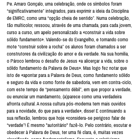
Pe. Amaro Gonçalo, uma celebração, onde os símbolos foram
“significativamente” integrados, para exprimir a ideia da Disciplina
de EMRC, como uma “opção cheia de sentido”. Numa celebração,
tão multicolor, ressoou, através de uma chamada, para cada jovem,
curso a curso, um apelo personalizado a «construir a vida sobre
sólido fundamento». Valendo-se do Evangelho, e tomando como
mote “construir sobre a rocha” os alunos foram chamados a ser
construtores da civilização do amor e da verdade. Na sua homilia,
o Pároco lembrou o desafio de Jesus «a alicerçar a vida, sobre o
sólido fundamento da Palavra de Deus». Mas logo fez notar que
isto de «apontar para a Palavra de Deus, como fundamento sólido
e seguro da vida e como fonte de sabedoria, vem em contra-ciclo,
com este tempo de “pensamento débil”, em que propor a verdade,
ou enunciar um mandamento, (a)parece como uma verdadeira
afronta cultural. A nossa cultura pós-moderna tem mais ouvidos
para a novidade, do que para a verdade», disse! E continuando a
sua reflexão, lembrou que hoje «considera-se perigoso falar de
“verdade”! É mesmo "autoritário" fazê-lo. Pelo contrário, escutar e
obedecer à Palavra de Deus, ter uma fé clara, é, muitas vezes