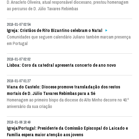
D. Anacleto Oliveira, atual responsável diocesano, prestou homenagem
ao percurso de D. Júlio Tavares Rebimbas
2018-01-07 02:54
Igreja: Cristãos de Rito Bizantino celebram o Natal
Comunidades que seguem calendário Juliano também marcam presença
em Portugal
2018-01-07 02:02
Lisboa: Coro da catedral apresenta concerto de ano novo
2018-01-07 01:27
Viana do Castelo: Diocese promove transladação dos restos
mortais de D. Júlio Tavares Rebimbas para a Sé
Homenagem ao primeiro bispo da diocese do Alto Minho decorre no 40.º
aniversário da sua criação
2018-01-06 18:49
Igreja/Portugal: Presidente da Comissão Episcopal do Laicado e
Família espera maior atenção aos jovens