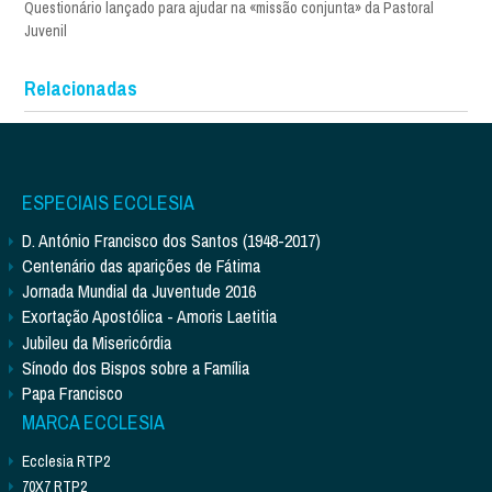
Questionário lançado para ajudar na «missão conjunta» da Pastoral
Juvenil
Relacionadas
ESPECIAIS ECCLESIA
D. António Francisco dos Santos (1948-2017)
Centenário das aparições de Fátima
Jornada Mundial da Juventude 2016
Exortação Apostólica - Amoris Laetitia
Jubileu da Misericórdia
Sínodo dos Bispos sobre a Família
Papa Francisco
MARCA ECCLESIA
Ecclesia RTP2
70X7 RTP2