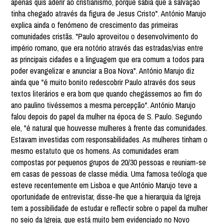
apenas quis aderir ao cristianismo, porque sabia que a salvação
tinha chegado através da figura de Jesus Cristo". António Marujo
explica ainda o fenómeno de crescimento das primeiras
comunidades cristãs. "Paulo aproveitou o desenvolvimento do
império romano, que era notório através das estradas/vias entre
as principais cidades e a linguagem que era comum a todos para
poder evangelizar e anunciar a Boa Nova". António Marujo diz
ainda que "é muito bonito redescobrir Paulo através dos seus
textos literários e era bom que quando chegássemos ao fim do
ano paulino tivéssemos a mesma percepção". António Marujo
falou depois do papel da mulher na época de S. Paulo. Segundo
ele, "é natural que houvesse mulheres à frente das comunidades.
Estavam investidas com responsabilidades. As mulheres tinham o
mesmo estatuto que os homens. As comunidades eram
compostas por pequenos grupos de 20/30 pessoas e reuniam-se
em casas de pessoas de classe média. Uma famosa teóloga que
esteve recentemente em Lisboa e que António Marujo teve a
oportunidade de entrevistar, disse-lhe que a hierarquia da Igreja
tem a possibilidade de estudar e reflectir sobre o papel da mulher
no seio da Igreja, que está muito bem evidenciado no Novo