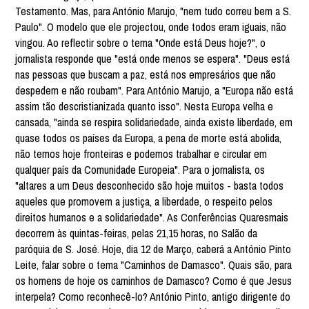
Testamento. Mas, para António Marujo, "nem tudo correu bem a S.
Paulo". O modelo que ele projectou, onde todos eram iguais, não
vingou. Ao reflectir sobre o tema "Onde está Deus hoje?", o
jornalista responde que "está onde menos se espera". "Deus está
nas pessoas que buscam a paz, está nos empresários que não
despedem e não roubam". Para António Marujo, a "Europa não está
assim tão descristianizada quanto isso". Nesta Europa velha e
cansada, "ainda se respira solidariedade, ainda existe liberdade, em
quase todos os países da Europa, a pena de morte está abolida,
não temos hoje fronteiras e podemos trabalhar e circular em
qualquer país da Comunidade Europeia". Para o jornalista, os
"altares a um Deus desconhecido são hoje muitos - basta todos
aqueles que promovem a justiça, a liberdade, o respeito pelos
direitos humanos e a solidariedade". As Conferências Quaresmais
decorrem às quintas-feiras, pelas 21,15 horas, no Salão da
paróquia de S. José. Hoje, dia 12 de Março, caberá a António Pinto
Leite, falar sobre o tema "Caminhos de Damasco". Quais são, para
os homens de hoje os caminhos de Damasco? Como é que Jesus
interpela? Como reconhecê-lo? António Pinto, antigo dirigente do