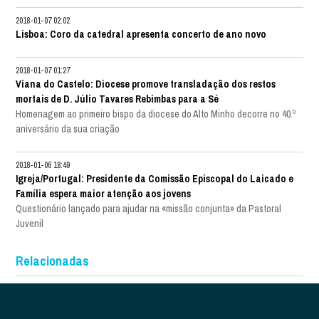
2018-01-07 02:02
Lisboa: Coro da catedral apresenta concerto de ano novo
2018-01-07 01:27
Viana do Castelo: Diocese promove transladação dos restos
mortais de D. Júlio Tavares Rebimbas para a Sé
Homenagem ao primeiro bispo da diocese do Alto Minho decorre no 40.º
aniversário da sua criação
2018-01-06 18:49
Igreja/Portugal: Presidente da Comissão Episcopal do Laicado e
Família espera maior atenção aos jovens
Questionário lançado para ajudar na «missão conjunta» da Pastoral
Juvenil
Relacionadas