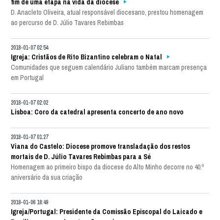
fim de uma etapa na vida da diocese
D. Anacleto Oliveira, atual responsável diocesano, prestou homenagem
ao percurso de D. Júlio Tavares Rebimbas
2018-01-07 02:54
Igreja: Cristãos de Rito Bizantino celebram o Natal
Comunidades que seguem calendário Juliano também marcam presença
em Portugal
2018-01-07 02:02
Lisboa: Coro da catedral apresenta concerto de ano novo
2018-01-07 01:27
Viana do Castelo: Diocese promove transladação dos restos
mortais de D. Júlio Tavares Rebimbas para a Sé
Homenagem ao primeiro bispo da diocese do Alto Minho decorre no 40.º
aniversário da sua criação
2018-01-06 18:49
Igreja/Portugal: Presidente da Comissão Episcopal do Laicado e