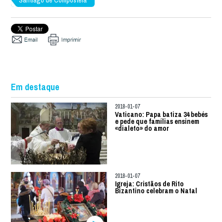
Em destaque
2018-01-07
Vaticano: Papa batiza 34 bebés
e pede que famílias ensinem
«dialeto» do amor
2018-01-07
Igreja: Cristãos de Rito
Bizantino celebram o Natal