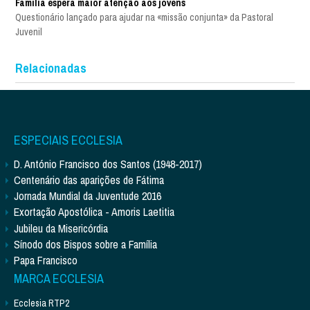
Família espera maior atenção aos jovens
Questionário lançado para ajudar na «missão conjunta» da Pastoral
Juvenil
Relacionadas
ESPECIAIS ECCLESIA
D. António Francisco dos Santos (1948-2017)
Centenário das aparições de Fátima
Jornada Mundial da Juventude 2016
Exortação Apostólica - Amoris Laetitia
Jubileu da Misericórdia
Sínodo dos Bispos sobre a Família
Papa Francisco
MARCA ECCLESIA
Ecclesia RTP2