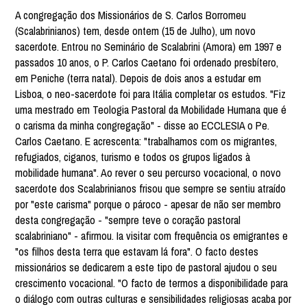
A congregação dos Missionários de S. Carlos Borromeu
(Scalabrinianos) tem, desde ontem (15 de Julho), um novo
sacerdote. Entrou no Seminário de Scalabrini (Amora) em 1997 e
passados 10 anos, o P. Carlos Caetano foi ordenado presbítero,
em Peniche (terra natal). Depois de dois anos a estudar em
Lisboa, o neo-sacerdote foi para Itália completar os estudos. "Fiz
uma mestrado em Teologia Pastoral da Mobilidade Humana que é
o carisma da minha congregação" - disse ao ECCLESIA o Pe.
Carlos Caetano. E acrescenta: "trabalhamos com os migrantes,
refugiados, ciganos, turismo e todos os grupos ligados à
mobilidade humana". Ao rever o seu percurso vocacional, o novo
sacerdote dos Scalabrinianos frisou que sempre se sentiu atraído
por "este carisma" porque o pároco - apesar de não ser membro
desta congregação - "sempre teve o coração pastoral
scalabriniano" - afirmou. Ia visitar com frequência os emigrantes e
"os filhos desta terra que estavam lá fora". O facto destes
missionários se dedicarem a este tipo de pastoral ajudou o seu
crescimento vocacional. "O facto de termos a disponibilidade para
o diálogo com outras culturas e sensibilidades religiosas acaba por