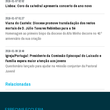
2018-01-07 02:02
Lisboa: Coro da catedral apresenta concerto de ano novo
2018-01-07 01:27
Viana do Castelo: Diocese promove transladação dos restos
mortais de D. Júlio Tavares Rebimbas para a Sé
Homenagem ao primeiro bispo da diocese do Alto Minho decorre no 40.º
aniversário da sua criação
2018-01-06 18:49
Igreja/Portugal: Presidente da Comissão Episcopal do Laicado e
Família espera maior atenção aos jovens
Questionário lançado para ajudar na «missão conjunta» da Pastoral
Juvenil
Relacionadas
ESPECIAIS ECCLESIA