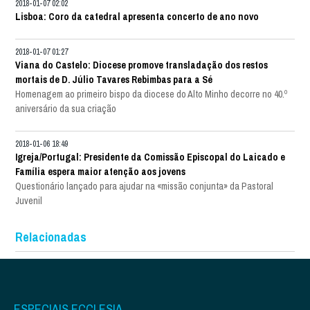
2018-01-07 02:02
Lisboa: Coro da catedral apresenta concerto de ano novo
2018-01-07 01:27
Viana do Castelo: Diocese promove transladação dos restos
mortais de D. Júlio Tavares Rebimbas para a Sé
Homenagem ao primeiro bispo da diocese do Alto Minho decorre no 40.º
aniversário da sua criação
2018-01-06 18:49
Igreja/Portugal: Presidente da Comissão Episcopal do Laicado e
Família espera maior atenção aos jovens
Questionário lançado para ajudar na «missão conjunta» da Pastoral
Juvenil
Relacionadas
ESPECIAIS ECCLESIA