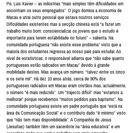
Pe. Luis Xavier – as indústrias “mais simples têm dificuldades em
encontram os seus empregados”. O jogo domina a economia de
Macau e atrai outro pessoal que estava noutros serviços.
Dificuldades existentes mas a secção chinesa está “a fazer um
trabalho muito bom: consciencializar os jovens que o estudo é
importante para terem estabilidade no futuro” – salienta. Na
comunidade portuguesa “não existe esse problema” visto que a
maioria dos estudantes regressa ao nosso país para estudar. Ao
nível de estatísticas, o responsável adianta que “não sabe quanto
portugueses estão radicados em Macau” devido à grande
mobilidade destes. Mas avança um número: “talvez entre os cinco
e os sete mil”. Há dez 10 anos atrás, cerca de 90% dos
portugueses radicados em Macau eram cristãos mas, actualmente,
o número “é mais reduzido”. Um “trajecto difícil” mas “estamos a
melhorar” porque recebemos “muitos pedidos para baptismo”. Na
comunidade portuguesa existe um padre português que “está na
área da Comunicação Social” e o contributo dado “é mínimo” visto
que “não tem mais disponibilidade”. A Companhia de Jesus
(Jesuítas) também têm um sacerdote na “área educativa” e um