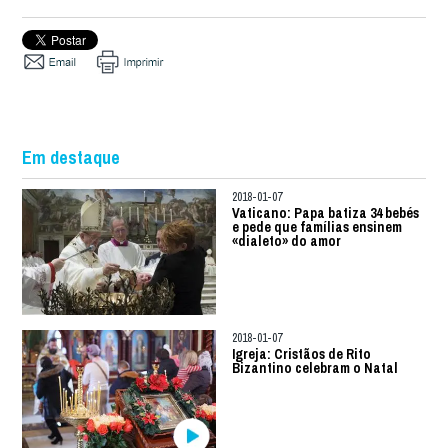
Em destaque
2018-01-07
Vaticano: Papa batiza 34 bebés
e pede que famílias ensinem
«dialeto» do amor
2018-01-07
Igreja: Cristãos de Rito
Bizantino celebram o Natal