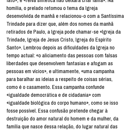
fato», e «relva sintética não deixará criar lama». Na
homilia, o prelado retomou o tema da Igreja
desenvolvida de manhã e relacionou-o com a Santíssima
Trindade para dizer que, além dos nomes da manhã
retirados de Paulo, a Igreja pode chamar-se «Igreja da
Trindade, Igreja de Jesus Cristo, Igreja do Espírito
Santo». Lembrou depois as dificuldades da Igreja no
tempo actual: «o aliciamento das pessoas com falsas
liberdades que desenvolvem fantasias e afogam as
pessoas em vícios», e ultimamente, «uma campanha
para baralhar as ideias a respeito de coisas sérias,
como é o casamento. Essa campanha confunde
«igualdade democrática e de cidadania» com
«igualdade biológica do corpo humano», como se isso
fosse possível. Essa confusão pretende chegar à
destruição do amor natural do homem e da mulher, da
família que nasce dessa relação, do lugar natural das