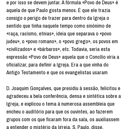
e por isso se devem juntar. A fórmula «Povo de Deus» é
aquela de que Paulo gosta menos. É que ele trazia
consigo o perigo de trazer para dentro da Igreja o
sentido que tinha naquele tempo como sinónimo de
«raça, racismo, etnias», ideia que separava o «povo
judeu», o «povo romano», o «povo grego», os povos em
«civilizados» e «bárbaros», etc. Todavia, seria esta
expressão «Povo de Deus» aquela que o Concílio viria a
oficializar, para definir a Igreja. Era a que vinha do
Antigo Testamento e que os evangelistas usaram
D. Joaquim Gonçalves, que presidiu à sessão, felicitou e
agradeceu a bela conferência, densa e sintética sobre a
Igreja, e explicou o tema à numerosa assembleia que
encheu o auditório para que os ouvintes, ao fazerem
grupos com os que ficaram fora da sala, os auxiliassem
a entender o mistério da Igreja. S. Paulo, disse,