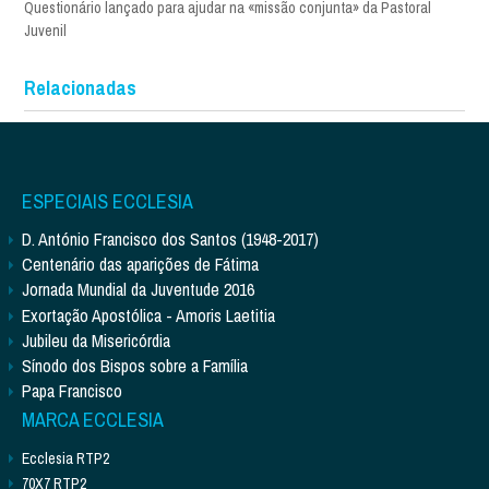
Questionário lançado para ajudar na «missão conjunta» da Pastoral
Juvenil
Relacionadas
ESPECIAIS ECCLESIA
D. António Francisco dos Santos (1948-2017)
Centenário das aparições de Fátima
Jornada Mundial da Juventude 2016
Exortação Apostólica - Amoris Laetitia
Jubileu da Misericórdia
Sínodo dos Bispos sobre a Família
Papa Francisco
MARCA ECCLESIA
Ecclesia RTP2
70X7 RTP2