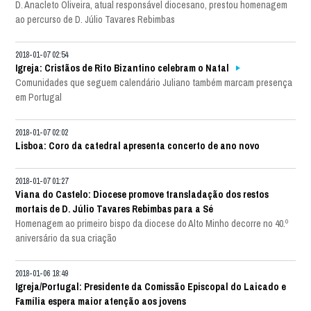
D. Anacleto Oliveira, atual responsável diocesano, prestou homenagem
ao percurso de D. Júlio Tavares Rebimbas
2018-01-07 02:54
Igreja: Cristãos de Rito Bizantino celebram o Natal
Comunidades que seguem calendário Juliano também marcam presença
em Portugal
2018-01-07 02:02
Lisboa: Coro da catedral apresenta concerto de ano novo
2018-01-07 01:27
Viana do Castelo: Diocese promove transladação dos restos
mortais de D. Júlio Tavares Rebimbas para a Sé
Homenagem ao primeiro bispo da diocese do Alto Minho decorre no 40.º
aniversário da sua criação
2018-01-06 18:49
Igreja/Portugal: Presidente da Comissão Episcopal do Laicado e
Família espera maior atenção aos jovens