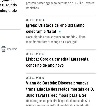
prestou homenagem ao percurso de D. Júlio Tavares
e D. António
Rebimbas
interpretado
2018-01-07 02:54
Igreja: Cristãos de Rito Bizantino
celebram o Natal
Comunidades que seguem calendário Juliano
também marcam presença em Portugal
2018-01-07 02:02
Lisboa: Coro da catedral apresenta
concerto de ano novo
2018-01-07 01:27
Viana do Castelo: Diocese promove
transladação dos restos mortais de D.
Júlio Tavares Rebimbas para a Sé
Homenagem ao primeiro bispo da diocese do Alto
Minho decorre no 40.º aniversário da sua criação