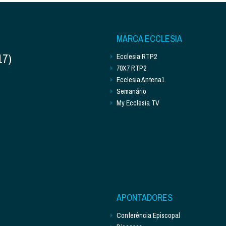
MARCA ECCLESIA
17)
Ecclesia RTP2
70X7 RTP2
Ecclesia Antena1
Semanário
My Ecclesia TV
APONTADORES
Conferência Episcopal