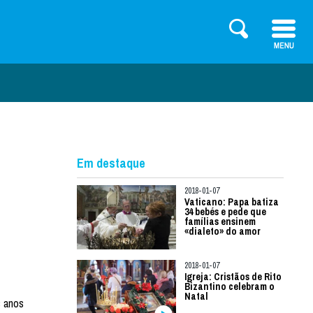
Em destaque
2018-01-07
Vaticano: Papa batiza
34 bebés e pede que
famílias ensinem
«dialeto» do amor
2018-01-07
Igreja: Cristãos de Rito
Bizantino celebram o
Natal
s anos