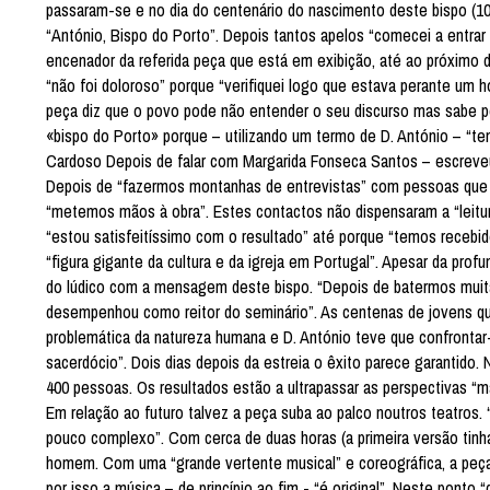
passaram-se e no dia do centenário do nascimento deste bispo (1
“António, Bispo do Porto”. Depois tantos apelos “comecei a entra
encenador da referida peça que está em exibição, até ao próximo d
“não foi doloroso” porque “verifiquei logo que estava perante um 
peça diz que o povo pode não entender o seu discurso mas sabe pen
«bispo do Porto» porque – utilizando um termo de D. António – “tem
Cardoso Depois de falar com Margarida Fonseca Santos – escreveu 
Depois de “fazermos montanhas de entrevistas” com pessoas que 
“metemos mãos à obra”. Estes contactos não dispensaram a “leitur
“estou satisfeitíssimo com o resultado” até porque “temos recebi
“figura gigante da cultura e da igreja em Portugal”. Apesar da profu
do lúdico com a mensagem deste bispo. “Depois de batermos mui
desempenhou como reitor do seminário”. As centenas de jovens qu
problemática da natureza humana e D. António teve que confrontar
sacerdócio”. Dois dias depois da estreia o êxito parece garantid
400 pessoas. Os resultados estão a ultrapassar as perspectivas “ma
Em relação ao futuro talvez a peça suba ao palco noutros teatros
pouco complexo”. Com cerca de duas horas (a primeira versão tinha
homem. Com uma “grande vertente musical” e coreográfica, a peça 
por isso a música – de princípio ao fim - “é original”. Neste pont