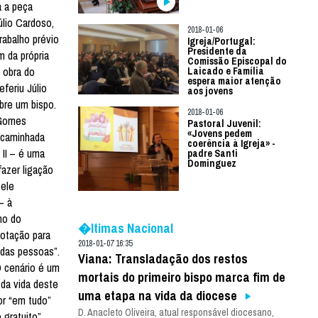
a a peça
úlio Cardoso,
2018-01-06
rabalho prévio
Igreja/Portugal:
Presidente da
m da própria
Comissão Episcopal do
 obra do
Laicado e Família
espera maior atenção
feriu Júlio
aos jovens
bre um bispo.
2018-01-06
 Gomes
Pastoral Juvenil:
«Jovens pedem
 caminhada
coerência à Igreja» -
 II – é uma
padre Santi
Dominguez
fazer ligação
 ele
– à
ho do
�ltimas Nacional
lotação para
2018-01-07 16:35
 das pessoas”.
Viana: Transladação dos restos
O cenário é um
mortais do primeiro bispo marca fim de
 da vida deste
uma etapa na vida da diocese
or “em tudo”
D. Anacleto Oliveira, atual responsável diocesano,
gratuito”.