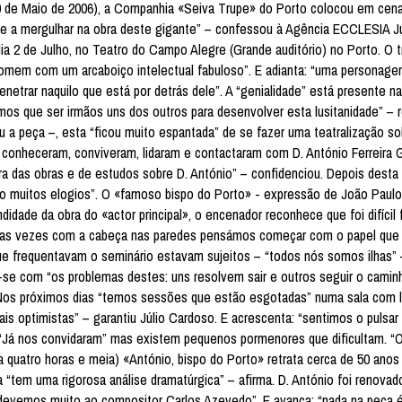
0 de Maio de 2006), a Companhia «Seiva Trupe» do Porto colocou em cen
r e a mergulhar na obra deste gigante” – confessou à Agência ECCLESIA J
ia 2 de Julho, no Teatro do Campo Alegre (Grande auditório) no Porto. O t
homem com um arcaboiço intelectual fabuloso”. E adianta: “uma personage
etrar naquilo que está por detrás dele”. A “genialidade” está presente na
os que ser irmãos uns dos outros para desenvolver esta lusitanidade” – re
a peça –, esta “ficou muito espantada” de se fazer uma teatralização so
conheceram, conviveram, lidaram e contactaram com D. António Ferreira
a das obras e de estudos sobre D. António” – confidenciou. Depois desta
do muitos elogios”. O «famoso bispo do Porto» - expressão de João Paulo
ndidade da obra do «actor principal», o encenador reconhece que foi difícil 
tas vezes com a cabeça nas paredes pensámos começar com o papel que
e frequentavam o seminário estavam sujeitos – “todos nós somos ilhas” 
-se com “os problemas destes: uns resolvem sair e outros seguir o camin
o. Nos próximos dias “temos sessões que estão esgotadas” numa sala com 
is optimistas” – garantiu Júlio Cardoso. E acrescenta: “sentimos o pulsar
. “Já nos convidaram” mas existem pequenos pormenores que dificultam. “
 quatro horas e meia) «António, bispo do Porto» retrata cerca de 50 anos
“tem uma rigorosa análise dramatúrgica” – afirma. D. António foi renovad
o “devemos muito ao compositor Carlos Azevedo”. E avança: “nada na peça é 