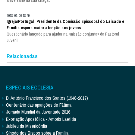
aniversário da sua criação
2018-01-06 18:49
Igreja/Portugal: Presidente da Comissão Episcopal do Laicado e
Família espera maior atenção aos jovens
Questionário lançado para ajudar na «missão conjunta» da Pastoral
Juvenil
Relacionadas
ESPECIAIS ECCLESIA
D. António Francisco dos Santos (1948-2017)
Centenário das aparições de Fátima
Jornada Mundial da Juventude 2016
Exortação Apostólica - Amoris Laetitia
Jubileu da Misericórdia
Sínodo dos Bispos sobre a Família