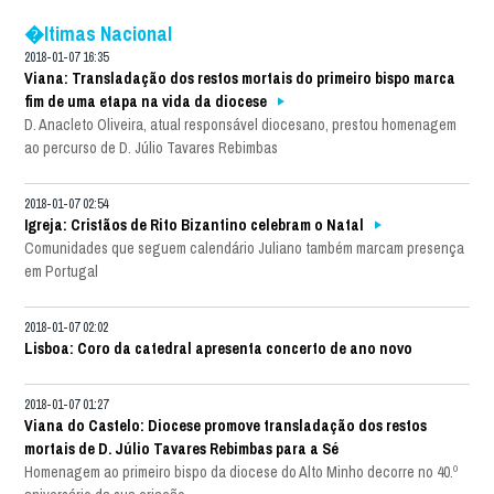
�ltimas Nacional
2018-01-07 16:35
Viana: Transladação dos restos mortais do primeiro bispo marca
fim de uma etapa na vida da diocese
D. Anacleto Oliveira, atual responsável diocesano, prestou homenagem
ao percurso de D. Júlio Tavares Rebimbas
2018-01-07 02:54
Igreja: Cristãos de Rito Bizantino celebram o Natal
Comunidades que seguem calendário Juliano também marcam presença
em Portugal
2018-01-07 02:02
Lisboa: Coro da catedral apresenta concerto de ano novo
2018-01-07 01:27
Viana do Castelo: Diocese promove transladação dos restos
mortais de D. Júlio Tavares Rebimbas para a Sé
Homenagem ao primeiro bispo da diocese do Alto Minho decorre no 40.º