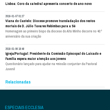
Lisboa: Coro da catedral apresenta concerto de ano novo
2018-01-07 01:27
Viana do Castelo: Diocese promove transladação dos restos
mortais de D. Júlio Tavares Rebimbas para a Sé
Homenagem ao primeiro bispo da diocese do Alto Minho decorre no 40.º
aniversário da sua criação
2018-01-06 18:49
Igreja/Portugal: Presidente da Comissão Episcopal do Laicado e
Família espera maior atenção aos jovens
Questionário lançado para ajudar na «missão conjunta» da Pastoral
Juvenil
Relacionadas
ESPECIAIS ECCLESIA