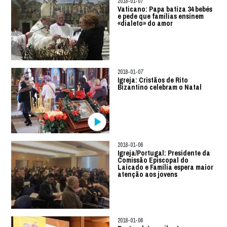
2018-01-07
Vaticano: Papa batiza 34 bebés
e pede que famílias ensinem
«dialeto» do amor
2018-01-07
Igreja: Cristãos de Rito
Bizantino celebram o Natal
2018-01-06
Igreja/Portugal: Presidente da
Comissão Episcopal do
Laicado e Família espera maior
atenção aos jovens
2018-01-06