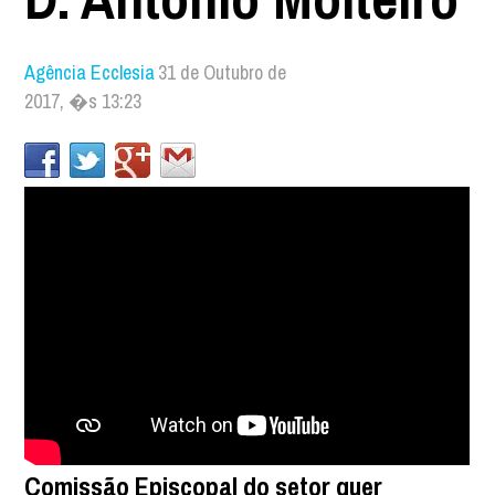
Agência Ecclesia
31 de Outubro de
2017, �s 13:23
Comissão Episcopal do setor quer