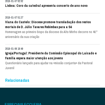
2018-01-07 02:02
Lisboa: Coro da catedral apresenta concerto de ano novo
2018-01-07 01:27
Viana do Castelo: Diocese promove transladação dos restos
mortais de D. Júlio Tavares Rebimbas para a Sé
Homenagem ao primeiro bispo da diocese do Alto Minho decorre no 40.º
aniversário da sua criação
2018-01-06 18:49
Igreja/Portugal: Presidente da Comissão Episcopal do Laicado e
Família espera maior atenção aos jovens
Questionário lançado para ajudar na «missão conjunta» da Pastoral
Juvenil
Relacionadas
ESPECIAIS ECCLESIA