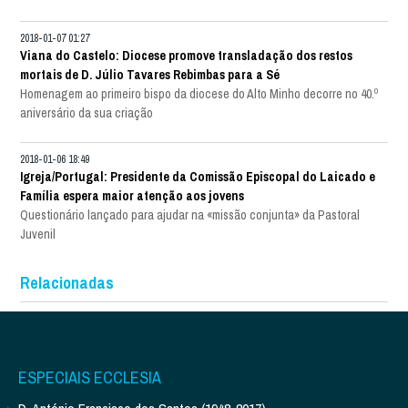
2018-01-07 01:27
Viana do Castelo: Diocese promove transladação dos restos
mortais de D. Júlio Tavares Rebimbas para a Sé
Homenagem ao primeiro bispo da diocese do Alto Minho decorre no 40.º
aniversário da sua criação
2018-01-06 18:49
Igreja/Portugal: Presidente da Comissão Episcopal do Laicado e
Família espera maior atenção aos jovens
Questionário lançado para ajudar na «missão conjunta» da Pastoral
Juvenil
Relacionadas
ESPECIAIS ECCLESIA