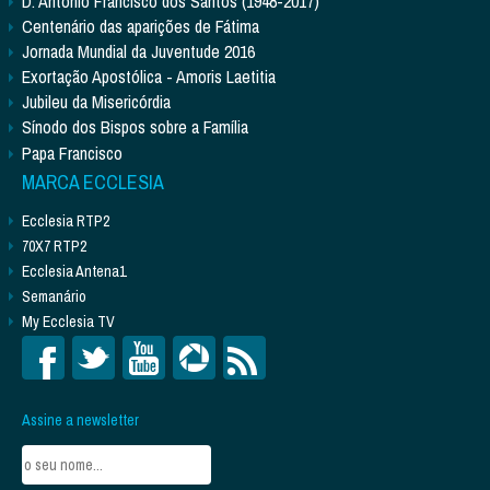
D. António Francisco dos Santos (1948-2017)
Centenário das aparições de Fátima
Jornada Mundial da Juventude 2016
Exortação Apostólica - Amoris Laetitia
Jubileu da Misericórdia
Sínodo dos Bispos sobre a Família
Papa Francisco
MARCA ECCLESIA
Ecclesia RTP2
70X7 RTP2
Ecclesia Antena1
Semanário
My Ecclesia TV
Assine a newsletter