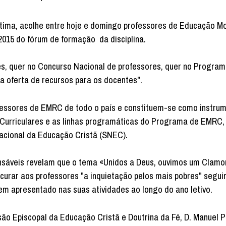
átima, acolhe entre hoje e domingo professores de Educação Mo
2015 do fórum de formação da disciplina.
res, quer no Concurso Nacional de professores, quer no Progra
 oferta de recursos para os docentes".
fessores de EMRC de todo o país e constituem-se como instru
 Curriculares e as linhas programáticas do Programa de EMRC,
Nacional da Educação Cristã (SNEC).
áveis revelam que o tema «Unidos a Deus, ouvimos um Clamor
ocurar aos professores "a inquietação pelos mais pobres" segui
em apresentado nas suas atividades ao longo do ano letivo.
Episcopal da Educação Cristã e Doutrina da Fé, D. Manuel Pe