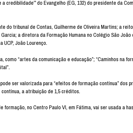
 a credibilidade’” do Evangelho (EG, 132) do presidente da Co
 do tribunal de Contas, Guilherme de Oliveira Martins; a reit
a Garcia; a diretora da Formação Humana no Colégio São João d
da UCP, João Lourenço.
da, como “artes da comunicação e educação”; “Caminhos na fo
tal”.
ode ser valorizada para “efeitos de formação contínua” dos p
ontínua, a atribuição de 1,5 créditos.
e formação, no Centro Paulo VI, em Fátima, vai ser usada a ha