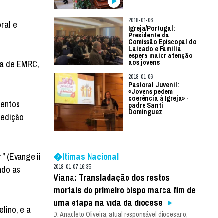
2018-01-06
ral e
Igreja/Portugal:
Presidente da
Comissão Episcopal do
Laicado e Família
espera maior atenção
aos jovens
ma de EMRC,
2018-01-06
Pastoral Juvenil:
«Jovens pedem
coerência à Igreja» -
mentos
padre Santi
Dominguez
 edição
�ltimas Nacional
” (Evangelii
2018-01-07 16:35
ndo as
Viana: Transladação dos restos
mortais do primeiro bispo marca fim de
uma etapa na vida da diocese
lino, e a
D. Anacleto Oliveira, atual responsável diocesano,