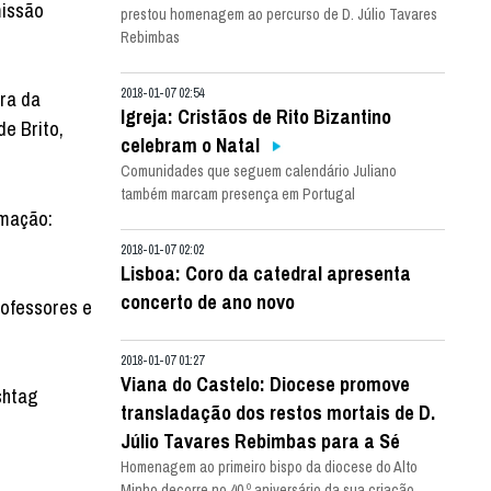
missão
prestou homenagem ao percurso de D. Júlio Tavares
Rebimbas
2018-01-07 02:54
ora da
Igreja: Cristãos de Rito Bizantino
e Brito,
celebram o Natal
Comunidades que seguem calendário Juliano
também marcam presença em Portugal
rmação:
2018-01-07 02:02
Lisboa: Coro da catedral apresenta
concerto de ano novo
rofessores e
2018-01-07 01:27
Viana do Castelo: Diocese promove
shtag
transladação dos restos mortais de D.
Júlio Tavares Rebimbas para a Sé
Homenagem ao primeiro bispo da diocese do Alto
Minho decorre no 40.º aniversário da sua criação