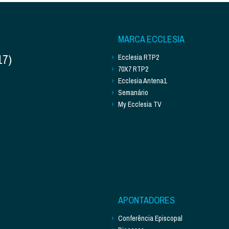
MARCA ECCLESIA
17)
Ecclesia RTP2
70X7 RTP2
Ecclesia Antena1
Semanário
My Ecclesia TV
APONTADORES
Conferência Episcopal