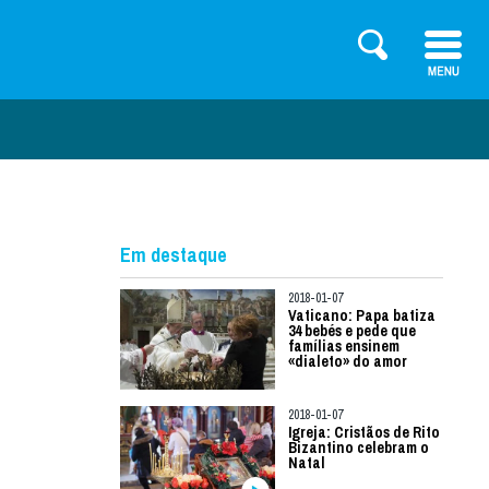
Em destaque
2018-01-07
Vaticano: Papa batiza
34 bebés e pede que
famílias ensinem
«dialeto» do amor
2018-01-07
Igreja: Cristãos de Rito
Bizantino celebram o
Natal