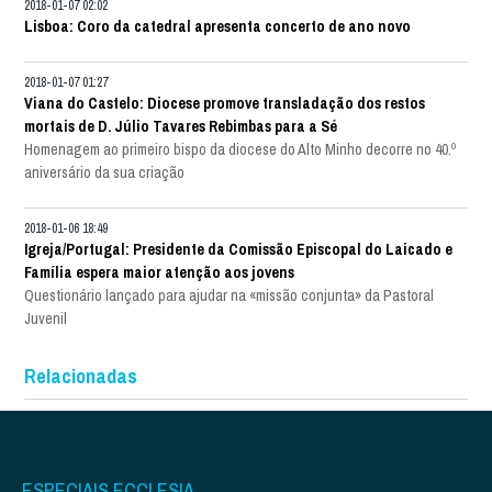
2018-01-07 02:02
Lisboa: Coro da catedral apresenta concerto de ano novo
2018-01-07 01:27
Viana do Castelo: Diocese promove transladação dos restos
mortais de D. Júlio Tavares Rebimbas para a Sé
Homenagem ao primeiro bispo da diocese do Alto Minho decorre no 40.º
aniversário da sua criação
2018-01-06 18:49
Igreja/Portugal: Presidente da Comissão Episcopal do Laicado e
Família espera maior atenção aos jovens
Questionário lançado para ajudar na «missão conjunta» da Pastoral
Juvenil
Relacionadas
ESPECIAIS ECCLESIA