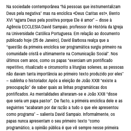
Na sociedade contemporânea “há pessoas que instrumentalizam
Deus pela negativa” mas na encíclica «Deus Caritas est», Bento
XVI “agarra Deus pela positiva porque Ele é amor” – disse à
Agência ECCLESIA David Sampaio, professor de História da Igreja
na Universidade Católica Portuguesa. Em relação ao documento
publicado hoje (25 de Janeiro), David Barbosa realça que a
“questão da primeira encíclica ser programática surgiu primeiro na
comunidade cristã e ultimamente na Comunicação Social”. Nos
últimos cem anos, como os papas “exerciam um pontificado
repetitivo, ritualizado e circunscrito a liturgias solenes, as pessoas
não davam tanta importância ao primeiro texto produzido por eles”
– sublinha o historiador. Após a eleição de João XXIII “existe a
preocupação” de saber quais as linhas programáticas dos
pontificados. As mentalidades alteraram-se e João XXIII “disse
que seria um papa pastor”. De facto, a primeira encíclica dele e as
seguintes “acabaram por dar razão a tudo o que ele apresentou
como programa” – salienta David Sampaio. Informalmente, os
papas nunca apresentam o seu primeiro texto “como
programático, a opinião pública é que vê sempre nesse primeira