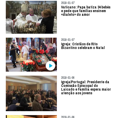
2018-01-07
Vaticano: Papa batiza 34 bebés
e pede que famílias ensinem
«dialeto» do amor
2018-01-07
Igreja: Cristãos de Rito
Bizantino celebram o Natal
2018-01-06
Igreja/Portugal: Presidente da
Comissão Episcopal do
Laicado e Família espera maior
atenção aos jovens
2018-01-06