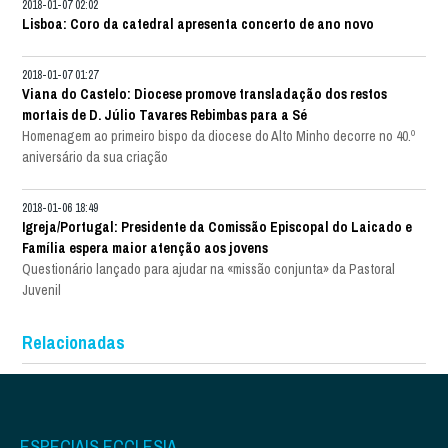
2018-01-07 02:02
Lisboa: Coro da catedral apresenta concerto de ano novo
2018-01-07 01:27
Viana do Castelo: Diocese promove transladação dos restos
mortais de D. Júlio Tavares Rebimbas para a Sé
Homenagem ao primeiro bispo da diocese do Alto Minho decorre no 40.º
aniversário da sua criação
2018-01-06 18:49
Igreja/Portugal: Presidente da Comissão Episcopal do Laicado e
Família espera maior atenção aos jovens
Questionário lançado para ajudar na «missão conjunta» da Pastoral
Juvenil
Relacionadas
ESPECIAIS ECCLESIA