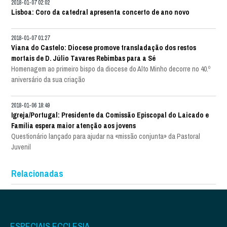
2018-01-07 02:02
Lisboa: Coro da catedral apresenta concerto de ano novo
2018-01-07 01:27
Viana do Castelo: Diocese promove transladação dos restos
mortais de D. Júlio Tavares Rebimbas para a Sé
Homenagem ao primeiro bispo da diocese do Alto Minho decorre no 40.º
aniversário da sua criação
2018-01-06 18:49
Igreja/Portugal: Presidente da Comissão Episcopal do Laicado e
Família espera maior atenção aos jovens
Questionário lançado para ajudar na «missão conjunta» da Pastoral
Juvenil
Relacionadas
ESPECIAIS ECCLESIA