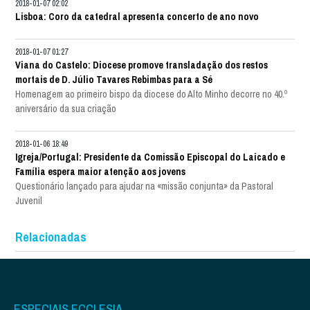
2018-01-07 02:02
Lisboa: Coro da catedral apresenta concerto de ano novo
2018-01-07 01:27
Viana do Castelo: Diocese promove transladação dos restos
mortais de D. Júlio Tavares Rebimbas para a Sé
Homenagem ao primeiro bispo da diocese do Alto Minho decorre no 40.º
aniversário da sua criação
2018-01-06 18:49
Igreja/Portugal: Presidente da Comissão Episcopal do Laicado e
Família espera maior atenção aos jovens
Questionário lançado para ajudar na «missão conjunta» da Pastoral
Juvenil
Relacionadas
ESPECIAIS ECCLESIA