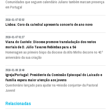
Comunidades que seguem calendário Juliano também marcam presença
em Portugal
2018-01-07 02:02
Lisboa: Coro da catedral apresenta concerto de ano novo
2018-01-07 01:27
Viana do Castelo: Diocese promove transladação dos restos
mortais de D. Júlio Tavares Rebimbas para a Sé
Homenagem ao primeiro bispo da diocese do Alto Minho decorre no 40.º
aniversário da sua criação
2018-01-06 18:49
Igreja/Portugal: Presidente da Comissão Episcopal do Laicado e
Família espera maior atenção aos jovens
Questionário lançado para ajudar na «missão conjunta» da Pastoral
Juvenil
Relacionadas