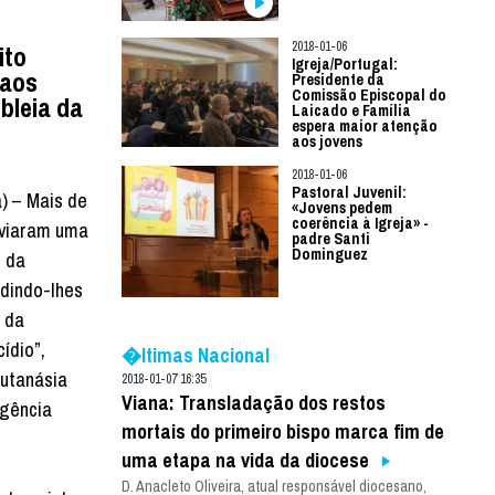
2018-01-06
ito
Igreja/Portugal:
 aos
Presidente da
Comissão Episcopal do
bleia da
Laicado e Família
espera maior atenção
aos jovens
2018-01-06
Pastoral Juvenil:
a) – Mais de
«Jovens pedem
coerência à Igreja» -
nviaram uma
padre Santi
Dominguez
s da
dindo-lhes
 da
ídio”,
�ltimas Nacional
utanásia
2018-01-07 16:35
Viana: Transladação dos restos
gência
mortais do primeiro bispo marca fim de
uma etapa na vida da diocese
D. Anacleto Oliveira, atual responsável diocesano,