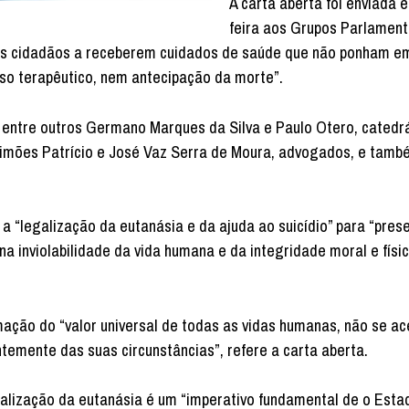
A carta aberta foi enviada e
feira aos Grupos Parlamen
s os cidadãos a receberem cuidados de saúde que não ponham e
so terapêutico, nem antecipação da morte”.
 entre outros Germano Marques da Silva e Paulo Otero, catedr
é Simões Patrício e José Vaz Serra de Moura, advogados, e tamb
a “legalização da eutanásia e da ajuda ao suicídio” para “prese
a inviolabilidade da vida humana e da integridade moral e físi
mação do “valor universal de todas as vidas humanas, não se ac
emente das suas circunstâncias”, refere a carta aberta.
galização da eutanásia é um “imperativo fundamental de o Estad