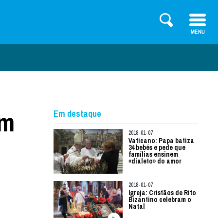
em
Em destaque
2018-01-07
Vaticano: Papa batiza
34 bebés e pede que
famílias ensinem
«dialeto» do amor
2018-01-07
Igreja: Cristãos de Rito
Bizantino celebram o
Natal