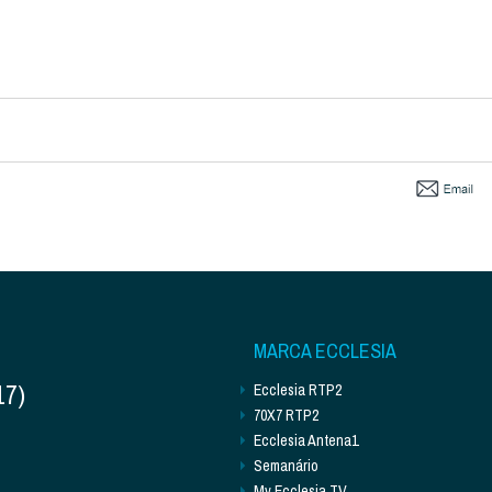
MARCA ECCLESIA
17)
Ecclesia RTP2
70X7 RTP2
Ecclesia Antena1
Semanário
My Ecclesia TV