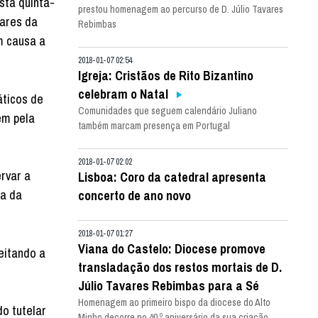
sta quinta-
prestou homenagem ao percurso de D. Júlio Tavares
tares da
Rebimbas
m causa a
2018-01-07 02:54
Igreja: Cristãos de Rito Bizantino
celebram o Natal
áticos de
Comunidades que seguem calendário Juliano
ém pela
também marcam presença em Portugal
2018-01-07 02:02
rvar a
Lisboa: Coro da catedral apresenta
ca da
concerto de ano novo
2018-01-07 01:27
Viana do Castelo: Diocese promove
eitando a
transladação dos restos mortais de D.
Júlio Tavares Rebimbas para a Sé
Homenagem ao primeiro bispo da diocese do Alto
o tutelar
Minho decorre no 40.º aniversário da sua criação