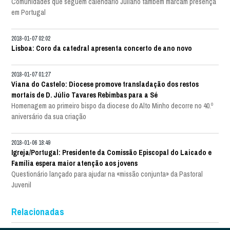
Comunidades que seguem calendário Juliano também marcam presença
em Portugal
2018-01-07 02:02
Lisboa: Coro da catedral apresenta concerto de ano novo
2018-01-07 01:27
Viana do Castelo: Diocese promove transladação dos restos
mortais de D. Júlio Tavares Rebimbas para a Sé
Homenagem ao primeiro bispo da diocese do Alto Minho decorre no 40.º
aniversário da sua criação
2018-01-06 18:49
Igreja/Portugal: Presidente da Comissão Episcopal do Laicado e
Família espera maior atenção aos jovens
Questionário lançado para ajudar na «missão conjunta» da Pastoral
Juvenil
Relacionadas