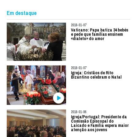
Em destaque
2018-01-07
Vaticano: Papa batiza 34 bebés
e pede que famílias ensinem
«dialeto» do amor
2018-01-07
Igreja: Cristãos de Rito
Bizantino celebram o Natal
2018-01-06
Igreja/Portugal: Presidente da
Comissão Episcopal do
Laicado e Família espera maior
atenção aos jovens