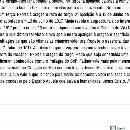
ção e ensina-lhes uma pequena oração. Na terceira aparição dá-lhes a comun
 Um clarão branco faz parar os miudos junto a uma azinheita. No meio da l
 terço. Exorta à oração e reza do terço. 2ª aparição é a 13 de Junho de
o acontece em 13 de Julho de 1917. Maria revela o segredo, fala do Infer
 de 1917 porque no dia 13 os três pequenos são levados à Câmara de Vila 
re o que diziam ter visto. Novo apelo nesta aparição à oração e sacrifício
 ultrages de que são vítimas as crianças videntes. Repete o essencial d
e Outubro de 1917. A notícia de que a Virgem faria um grande milagre leva 
ora do Rosário". Exorta a oração do terço. Pede que seja construída uma
ficaram conhecidos como o "milagre do Sol". Fatima vale mais pela men
a conversão ao Coração da Mãe que nos leva a Jesus. Maria revela-se c
us. O que vale é que, olhando para Maria, os homens vejam realizada a cr
o de conceber pelo Espírito Aquele que salva a humanidade: Jesus Cristo.
P