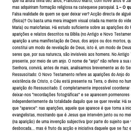
que na altura tinha dez anos; Francisco Marto, com nove anos e Ja
mas adquiriram formação religiosa na catequese paroquial.
1 – O q
Falsa realidade de quem se quer deixar ver? Acção directa de algu
(física)? Ou basta uma mera imagem visual criada na mente do vide
Maria) ou mariofanias. Há estudo suficiente sobre as aparições do
aparições e relatos descritos na Bíblia (no Antigo e Novo Testame
aparição a uma manifestação de Deus, dos anjos ou dos mortos, qu
constitui um modo de revelação de Deus, isto é, um modo de Deus 
seres que, por sua natureza, são invisíveis aos homens. No Antig
presente, por meio de um anjo. O nome de "anjo" não refere a sua
Senhora, convirá, antes de mais, analisarmos brevemente as do Se
Ressuscitado: O Novo Testamento refere as aparições do Anjo do
existência de Cristo, o Céu está presente na Terra, o divino no hu
aparição do Ressuscitado. É completamente impossível coordenar
deixar-nos "recordações fotográficas" e se aparecem pormenores (
independentemente da totalidade daquilo que se quer revelar. Há se
que "aparece": nas aparições, aquele que aparece é que toma a ini
evangelistas, mostrando que é Jesus que intervém junto ou no me
(na aparição) de uma invenção subjectiva (por parte do sujeito qu
desbocada.... mas é fruto da acção e iniciativa daquele que se fa