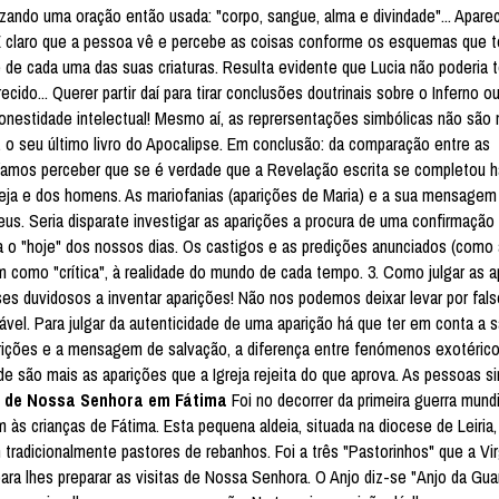
ando uma oração então usada: "corpo, sangue, alma e divindade"... Aparec
. É claro que a pessoa vê e percebe as coisas conforme os esquemas que 
 de cada uma das suas criaturas. Resulta evidente que Lucia não poderia t
do... Querer partir daí para tirar conclusões doutrinais sobre o Inferno o
nestidade intelectual! Mesmo aí, as reprersentações simbólicas não são 
, o seu último livro do Apocalipse. Em conclusão: da comparação entre as
ríamos perceber que se é verdade que a Revelação escrita se completou h
greja e dos homens. As mariofanias (aparições de Maria) e a sua mensage
eus. Seria disparate investigar as aparições a procura de uma confirmação
ra o "hoje" dos nossos dias. Os castigos e as predições anunciados (como
como "crítica", à realidade do mundo de cada tempo. 3. Como julgar as 
ses duvidosos a inventar aparições! Não nos podemos deixar levar por fals
ável. Para julgar da autenticidade de uma aparição há que ter em conta a 
rições e a mensagem de salvação, a diferença entre fenómenos exotérico
de são mais as aparições que a Igreja rejeita do que aprova. As pessoas s
es de Nossa Senhora em Fátima
Foi no decorrer da primeira guerra mundi
às crianças de Fátima. Esta pequena aldeia, situada na diocese de Leiria,
 tradicionalmente pastores de rebanhos. Foi a três "Pastorinhos" que a Vir
ara lhes preparar as visitas de Nossa Senhora. O Anjo diz-se "Anjo da Gua