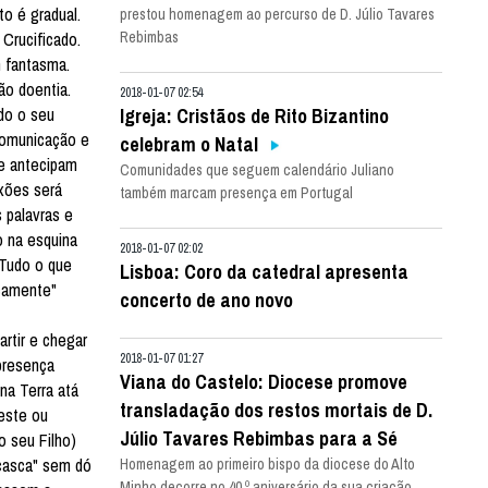
o é gradual.
prestou homenagem ao percurso de D. Júlio Tavares
Crucificado.
Rebimbas
m fantasma.
ão doentia.
2018-01-07 02:54
do o seu
Igreja: Cristãos de Rito Bizantino
comunicação e
celebram o Natal
ue antecipam
Comunidades que seguem calendário Juliano
exões será
também marcam presença em Portugal
 palavras e
o na esquina
2018-01-07 02:02
 Tudo o que
Lisboa: Coro da catedral apresenta
icamente"
concerto de ano novo
artir e chegar
2018-01-07 01:27
presença
Viana do Castelo: Diocese promove
na Terra atá
transladação dos restos mortais de D.
 este ou
Júlio Tavares Rebimbas para a Sé
o seu Filho)
scasca" sem dó
Homenagem ao primeiro bispo da diocese do Alto
Minho decorre no 40.º aniversário da sua criação