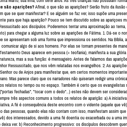
cinta Marto, sua irmã, com sete anos. As três crianças não possuiam form
ue são aparições?
Afinal, o que são as aparições? Serão fruto da ilusã
ém que se quer manifestar? E se alguém se faz ver, isso supõe uma prese
nte para que haja aparição? Pouco se tem discutido sobre as apariçoes m
 Ressucitado aos discípulos. Poderemos tentar uma aproximação ao tema, a
nto) para chegar a alguma luz sobre as aparições de Fátima. 1. Dá-se o n
e se apresentam sob uma forma que impressiona os sentidos. Na Bíblia, a
comunicar algo de si aos homens. Por elas se tornam presentes de manei
o Testamento Deus aparece em pessoa (= teofania), manifesta a sua glória
 natureza, mas a sua função: é mensageiro. Antes de falarmos das apariç
nhor Ressuscitado, que nos vêm relatadas nos evangelhos. 2. As apariçõ
 Senhor ou de Anjos para manifestar que, em certos momentos importante
mano. Mas parece claro que os narradores não quiseram redigir uma crónica
 os relatos no tempo ou no espaço. Também é certo que os evangelistas 
"portas fechadas", "tocar com o dedo"...) estes não devem ser considera
mpre três aspectos comuns a todos os relatos de aparição: a) A iniciativ
ciativa. A fé é consequência deste encontro com o vidente (aquele que vê
io das pessoas, quando elas não contam com isso, manifestam assim que 
e vê) dos interessados, devido a uma fé doentia ou exacerbada ou a uma i
z e deixa ver. b) Reconhecimento progressivo: os discípulos descobrem qu