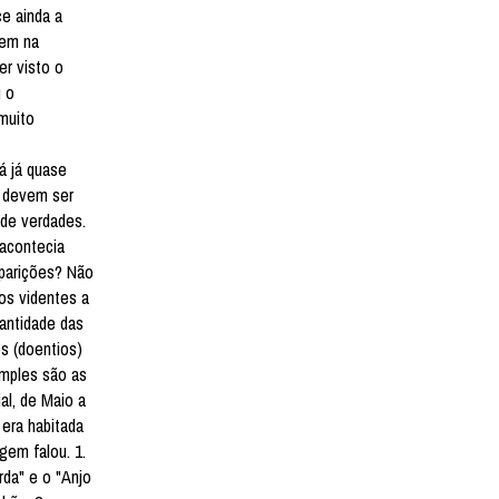
e ainda a
tem na
er visto o
u o
muito
á já quase
m devem ser
 de verdades.
 acontecia
aparições? Não
os videntes a
santidade das
s (doentios)
imples são as
al, de Maio a
 era habitada
gem falou. 1.
rda" e o "Anjo