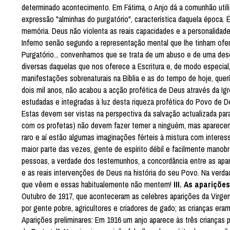
determinado acontecimento. Em Fátima, o Anjo dá a comunhão utiliz
expressão "alminhas do purgatório", característica daquela época
memória. Deus não violenta as reais capacidades e a personalidade
Inferno senão segundo a representação mental que lhe tinham ofereci
Purgatório... convenhamos que se trata de um abuso e de uma deso
diversas daquelas que nos oferece a Escritura e, de modo especial
manifestações sobrenaturais na Bíblia e as do tempo de hoje, que
dois mil anos, não acabou a acção profética de Deus através da I
estudadas e integradas à luz desta riqueza profética do Povo de D
Estas devem ser vistas na perspectiva da salvação actualizada pa
com os profetas) não devem fazer temer a ninguém, mas aparecem 
raro e aí estão algumas imaginações férteis à mistura com interes
maior parte das vezes, gente de espírito débil e facilmente manobr
pessoas, a verdade dos testemunhos, a concordância entre as apa
e as reais intervenções de Deus na história do seu Povo. Na verda
que vêem e essas habitualemente não mentem!
III. As apariçõ
Outubro de 1917, que aconteceram as celebres aparições da Virgem 
por gente pobre, agricultores e criadores de gado; as crianças eram
Aparições preliminares: Em 1916 um anjo aparece às três crianças p