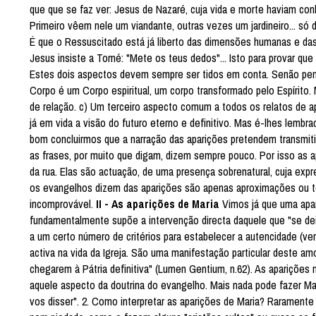
que que se faz ver: Jesus de Nazaré, cuja vida e morte haviam con
Primeiro vêem nele um viandante, outras vezes um jardineiro... só
É que o Ressuscitado está já liberto das dimensões humanas e das
Jesus insiste a Tomé: "Mete os teus dedos"... Isto para provar que
Estes dois aspectos devem sempre ser tidos em conta. Senão pe
Corpo é um Corpo espiritual, um corpo transformado pelo Espírito
de relação. c) Um terceiro aspecto comum a todos os relatos de a
já em vida a visão do futuro eterno e definitivo. Mas é-lhes lembrad
bom concluirmos que a narração das aparições pretendem transmitir
as frases, por muito que digam, dizem sempre pouco. Por isso as
da rua. Elas são actuação, de uma presença sobrenatural, cuja ex
os evangelhos dizem das aparições são apenas aproximações ou ten
incomprovável.
II - As aparições de Maria
Vimos já que uma apar
fundamentalmente supõe a intervenção directa daquele que "se deixa
a um certo número de critérios para estabelecer a autencidade (v
activa na vida da Igreja. São uma manifestação particular deste am
chegarem à Pátria definitiva" (Lumen Gentium, n.62). As aparições 
aquele aspecto da doutrina do evangelho. Mais nada pode fazer Mar
vos disser". 2. Como interpretar as aparições de Maria? Rarament