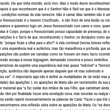
hecido. Ele que tinha morrido, está Vivo. Mas o modo deste reconheciment
 depois é que reconhecem que é o Senhor! Não é fácil ver que é o Messias 
 condições normais da vida terrestre. Não é carnal. Mas também não é u
 o Ressuscitado é o mesmo Crucificado... e não fruto de uma ilusão ou vis
nsamos e queremos logo um Jesus Ressuscitado com carne e osso, quan
. Mas é Corpo, porque o Ressuscitado possui capacidade de presença, de 
parições é o facto de que, reconhecendo o Senhor, os discípulos como q
o: "porque ficais a olhar para o alto?" A vida continua! Destas breves refl
 uma experiência real e autêntica, mas tão maravilhosa e profunda, que as
 aparições não podem ser narradas como se fossem um mero facto ocorrid
pressão escapa à nossa linguagem, demasiado concreta e pouco simbólica.
tativas de exprimir uma experiência real mas quase "indizível" e "histor
ição, autêntica não depende apenas daquele que vê mas sobretudo e
 ver". O importante aqui não é definir as modalidades de tal visão mas p
erdade) das aparições 1. As aparições de Maria são um testemunho da sua 
or maternal que "a faz cuidar dos irmãos de seu Filho, que caminham ainda 
não têm por finalidade trazer uma revelação nova, mas recordar ou realçar
ia senão repetir incessantemente as palavras de Caná: "Fazei o que Ele (
e encontramos uma reflexão séria sobre as aparições de Maria. Ou "se de