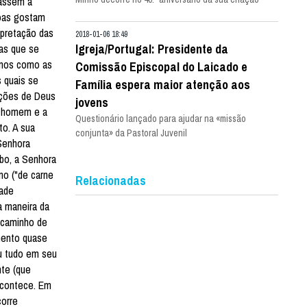
tassem a
soas gostam
rpretação das
2018-01-06 18:49
Igreja/Portugal: Presidente da
las que se
emos como as
Comissão Episcopal do Laicado e
 quais se
Família espera maior atenção aos
ações de Deus
jovens
o homem e a
Questionário lançado para ajudar na «missão
to. A sua
conjunta» da Pastoral Juvenil
 Senhora
abo, a Senhora
mo ("de carne
Relacionadas
dade
a maneira da
 caminho de
mento quase
u tudo em seu
nte (que
acontece. Em
corre