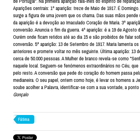
de Portugal". Na primeira aparição fala-lhes do espírito de repara
Aparições centrais: 1ª aparição: treze de Maio de 1917. É Domingo.
surge a figura de uma jovem que os chama. Das suas mãos pende um
da aparição é a devoção ao Imaculado Coração de Maria. 3ª apariçã
conversão. Anuncia o fim da guerra. 4ª aparição: é a 19 de Agosto
Ourém onde ficam retidos até ao dia 15 e são proibidos de falar sob
conversão. 5ª aparição: 13 de Setembro de 1917. Maria lamenta os
anteriores e promete voltar no mês seguinte. Última aparição: 13 d
cerca de 50.000 pessoas. A Mulher de branco revela-se como "Senh
naquele local. Seguem-se fenómenos extraordinários no Céu, que 
pelo resto. A conversão que pede do coração do homem passa pel
medianeira. O seu papel, ontem como hoje, é levar os homens a Jes
soube acolher a Palavra, identificar-se com a sua vontade, a pont
Gonçalo
Fátima