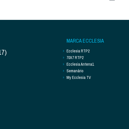
MARCA ECCLESIA
17)
Ecclesia RTP2
70X7 RTP2
Ecclesia Antena1
Semanário
My Ecclesia TV