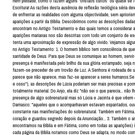
nem piedade, como o fazem alguns "cristãos cultos" ou quase se
Escritura! As razões desta ausência de reflexão teológica séria
de enfrentar as realidades com alguma objectividade, sem apriori
aparições a partir da Bíblia. Descobrimos como as descrições dada
encontram no Antigo Testamento e das quais temos a considerar 
aparições marianas nos são descritas com todo um conjunto de esqu
tenta uma aproximação de expressão de algo vivido. Vejamos algu
no Antigo Testamento: 1. O homem bíblico tem consciência de que
santidade de Deus. Para que Deus se comunique ao homem, servir-se
presença é manifestada pelo brilho da sua glória estampado, seja n
fazem-se preceder de um trovão de Luz. A Senhora é rodeada de um
parece que não aparece, mas faz-se aparecer a seres humanos.Se e
e osso"), as descrições de Lúcia poderiam ser mais precisas e po
totalmente material. Do Anjo, ela diz "não sei o que parecia... n
presença de algo sobrenatural mas só Lúcia e Jacinta é que vêem 
Damasco: "aqueles que o acompanhavam estavam espantados, ouv
constante nas manifestações do sobrenatural. Também em Fátima. 
coração e guardou segredo depois da Anunciação... 3. Também o a
encontramos na Bíblia e em Fátima, como em todas as aparições) i
cada página da Bíblia notamos como Deus se adapta, no modo como 