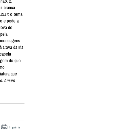
hão. 2.
uz branca
 1917: o tema
no e pede a
Nova de
 pela
as mensagens
à Cova da Iria
 capela
sagem do que
omo
iatura que
e. Amaro