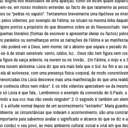
 faz dogma dos enunciados de uma aparição, como se estes quase suplan
 devem-se, em nosso modesto entender, ao facto de que raramente as pes
smos ou "pedras no sapato". Tentaremos brevemente uma hipótese se inte
s pelos vídentes, por exemplo de Fátima, se situam na mesma linha daque
alguns pontos a propósito do que dissemos sobre as do Ressuscitado. V
emas literários (formas de escrever e apresentar ideias ou factos) pelos
ns paralelos ou semelhanças entre as narrações de Fátima e as manifest
 não poderá ver a Deus, sem morrer, tal o abismo que separa o pecado d
-á de sinais sensíveís: vento, ruídos, luz... Deus não tem figura nem ros
a figura da sarça ardente, na nuvem ou no trovão... Em Fátima, o Anjo e a
a nuvem alvíssima. Lúcia diz que era mais bela que o Sol. Ao fim e ao c
la ali estivesse, com uma presença física-corporal, de modo concretíssi
rmenorizadas.Ora Lúcia descreve mais uma manifestação do que uma reali
ão lhe conhecia olhos nem mãos". E os três videntes apercebem-se da mesm
e só Lúcia é que fala... Lembremos o exemplo da conversão de S.Paulo, a
indo a sua voz mas não vendo ninguém" 2. O segredo é também um ele
É a atitude normal depois de um acontecimento "estranho". Maria guardo
mbiente, as circunstâncias que rodeiam o acontecimento, são uma consta
mportante para sabermos avaliar o significado e alcance do que se diz e 
conduz o seu povo, ao meio ambiente cultural, social e vital em que de