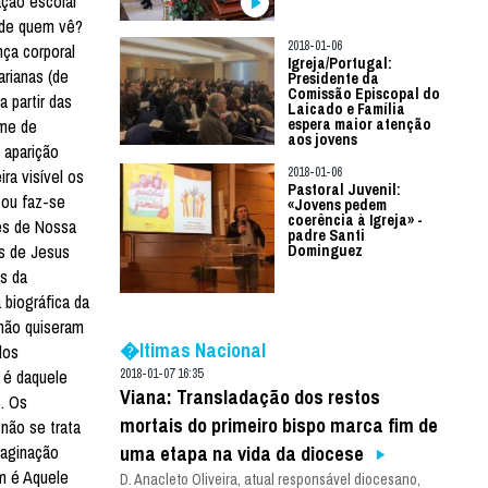
ação escolar
o de quem vê?
2018-01-06
nça corporal
Igreja/Portugal:
arianas (de
Presidente da
Comissão Episcopal do
 partir das
Laicado e Família
ome de
espera maior atenção
aos jovens
 aparição
2018-01-06
ra visível os
Pastoral Juvenil:
 ou faz-se
«Jovens pedem
coerência à Igreja» -
ões de Nossa
padre Santi
es de Jesus
Dominguez
s da
 biográfica da
não quiseram
�ltimas Nacional
dos
a é daquele
2018-01-07 16:35
Viana: Transladação dos restos
). Os
mortais do primeiro bispo marca fim de
não se trata
maginação
uma etapa na vida da diocese
em é Aquele
D. Anacleto Oliveira, atual responsável diocesano,