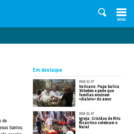
Em destaque
2018-01-07
Vaticano: Papa batiza
34 bebés e pede que
famílias ensinem
«dialeto» do amor
2018-01-07
Igreja: Cristãos de Rito
s de
Bizantino celebram o
Jesus Santos,
Natal