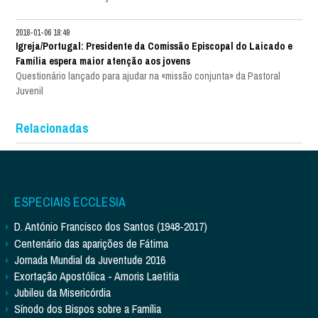
2018-01-06 18:49
Igreja/Portugal: Presidente da Comissão Episcopal do Laicado e
Família espera maior atenção aos jovens
Questionário lançado para ajudar na «missão conjunta» da Pastoral
Juvenil
Relacionadas
ESPECIAIS ECCLESIA
D. António Francisco dos Santos (1948-2017)
Centenário das aparições de Fátima
Jornada Mundial da Juventude 2016
Exortação Apostólica - Amoris Laetitia
Jubileu da Misericórdia
Sínodo dos Bispos sobre a Família