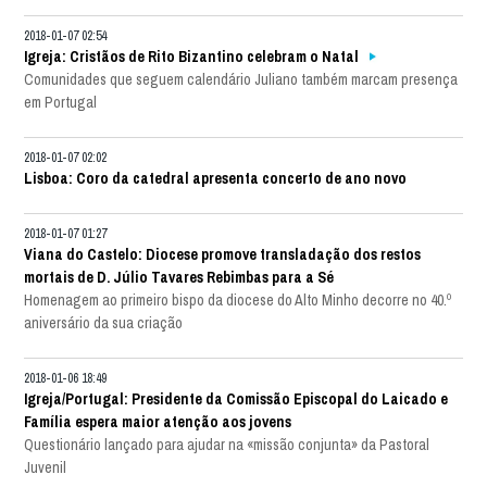
2018-01-07 02:54
Igreja: Cristãos de Rito Bizantino celebram o Natal
Comunidades que seguem calendário Juliano também marcam presença
em Portugal
2018-01-07 02:02
Lisboa: Coro da catedral apresenta concerto de ano novo
2018-01-07 01:27
Viana do Castelo: Diocese promove transladação dos restos
mortais de D. Júlio Tavares Rebimbas para a Sé
Homenagem ao primeiro bispo da diocese do Alto Minho decorre no 40.º
aniversário da sua criação
2018-01-06 18:49
Igreja/Portugal: Presidente da Comissão Episcopal do Laicado e
Família espera maior atenção aos jovens
Questionário lançado para ajudar na «missão conjunta» da Pastoral
Juvenil