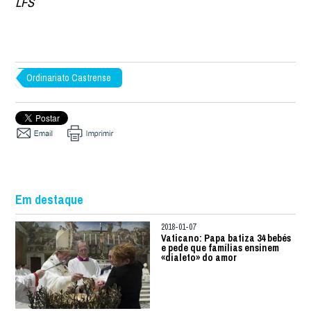
LFS
Ordinariato Castrense
Em destaque
2018-01-07
Vaticano: Papa batiza 34 bebés
e pede que famílias ensinem
«dialeto» do amor