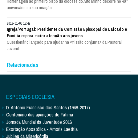
Homenagem ao primeiro bispo da diocese do Alto Minho decorre no 40.º
aniversário da sua criação
2018-01-06 18:49
Igreja/Portugal: Presidente da Comissão Episcopal do Laicado e
Família espera maior atenção aos jovens
Questionário lançado para ajudar na «missão conjunta» da Pastoral
Juvenil
Relacionadas
ESPECIAIS ECCLESIA
D. António Francisco dos Santos (1948-2017)
Centenário das aparições de Fátima
Jornada Mundial da Juventude 2016
Exortação Apostólica - Amoris Laetitia
Jubileu da Misericórdia