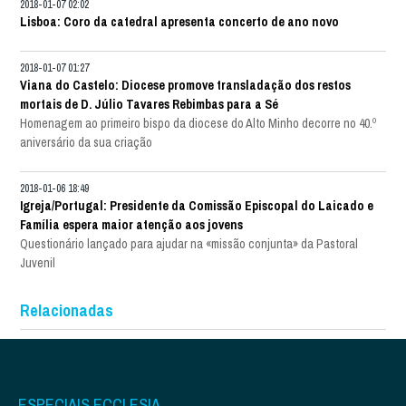
2018-01-07 02:02
Lisboa: Coro da catedral apresenta concerto de ano novo
2018-01-07 01:27
Viana do Castelo: Diocese promove transladação dos restos
mortais de D. Júlio Tavares Rebimbas para a Sé
Homenagem ao primeiro bispo da diocese do Alto Minho decorre no 40.º
aniversário da sua criação
2018-01-06 18:49
Igreja/Portugal: Presidente da Comissão Episcopal do Laicado e
Família espera maior atenção aos jovens
Questionário lançado para ajudar na «missão conjunta» da Pastoral
Juvenil
Relacionadas
ESPECIAIS ECCLESIA