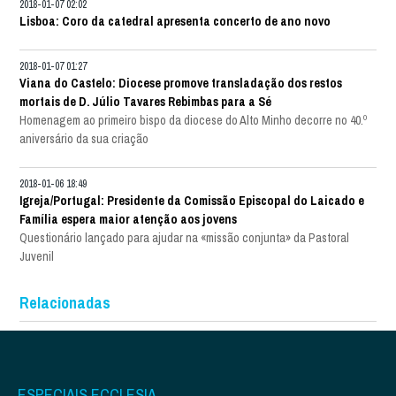
2018-01-07 02:02
Lisboa: Coro da catedral apresenta concerto de ano novo
2018-01-07 01:27
Viana do Castelo: Diocese promove transladação dos restos
mortais de D. Júlio Tavares Rebimbas para a Sé
Homenagem ao primeiro bispo da diocese do Alto Minho decorre no 40.º
aniversário da sua criação
2018-01-06 18:49
Igreja/Portugal: Presidente da Comissão Episcopal do Laicado e
Família espera maior atenção aos jovens
Questionário lançado para ajudar na «missão conjunta» da Pastoral
Juvenil
Relacionadas
ESPECIAIS ECCLESIA