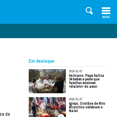
Em destaque
2018-01-07
Vaticano: Papa batiza
34 bebés e pede que
famílias ensinem
«dialeto» do amor
2018-01-07
Igreja: Cristãos de Rito
Bizantino celebram o
Natal
ica da