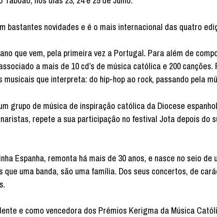
o Taboão, nos dias 23, 24 e 25 de Julho.
om bastantes novidades e é o mais internacional das quatro edi
iano que vem, pela primeira vez a Portugal. Para além de compo
associado a mais de 10 cd’s de música católica e 200 canções.
s musicais que interpreta: do hip-hop ao rock, passando pela mú
um grupo de música de inspiração católica da Diocese espanhol
aristas, repete a sua participação no festival Jota depois do 
zinha Espanha, remonta há mais de 30 anos, e nasce no seio de 
ais que uma banda, são uma família. Dos seus concertos, de cará
s.
dente e como vencedora dos Prémios Kerigma da Música Catól