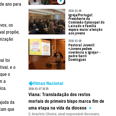
 de ano para
2018-01-06
Igreja/Portugal:
Presidente da
Comissão Episcopal do
vos, os
Laicado e Família
espera maior atenção
val propõe,
aos jovens
nização
2018-01-06
Pastoral Juvenil:
«Jovens pedem
coerência à Igreja» -
padre Santi
al foi
Dominguez
ival, e o
 que o
ém a
�ltimas Nacional
ica.
2018-01-07 16:35
Viana: Transladação dos restos
mortais do primeiro bispo marca fim de
ajuda da
uma etapa na vida da diocese
stam que
D. Anacleto Oliveira, atual responsável diocesano,