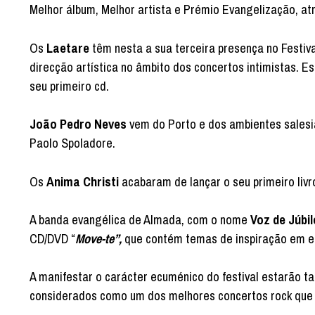
Melhor álbum, Melhor artista e Prémio Evangelização, atri
Os
Laetare
têm nesta
a sua terceira presença no Festiv
direcção artística no âmbito dos concertos intimistas. 
seu primeiro cd.
João Pedro Neves
vem do Porto e dos ambientes salesi
Paolo Spoladore.
Os
Anima Christi
acabaram de lançar o seu primeiro liv
A banda evangélica de Almada, com o nome
Voz de Júbil
CD/DVD “
Move-te”,
que contém temas de inspiração em est
A manifestar o carácter ecuménico do festival estarão 
considerados como um dos melhores concertos rock que o