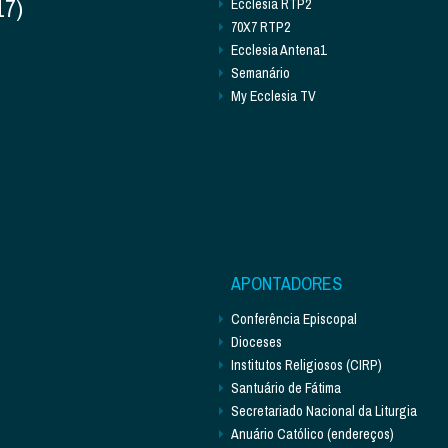
17)
Ecclesia RTP2
70X7 RTP2
Ecclesia Antena1
Semanário
My Ecclesia TV
APONTADORES
Conferência Episcopal
Dioceses
Institutos Religiosos (CIRP)
Santuário de Fátima
Secretariado Nacional da Liturgia
Anuário Católico (endereços)