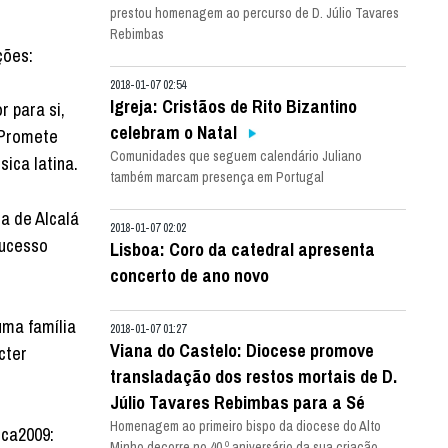
prestou homenagem ao percurso de D. Júlio Tavares
Rebimbas
ções:
2018-01-07 02:54
Igreja: Cristãos de Rito Bizantino
r para si,
celebram o Natal
 Promete
Comunidades que seguem calendário Juliano
sica latina.
também marcam presença em Portugal
a de Alcalá
2018-01-07 02:02
sucesso
Lisboa: Coro da catedral apresenta
concerto de ano novo
uma família
2018-01-07 01:27
Viana do Castelo: Diocese promove
cter
transladação dos restos mortais de D.
Júlio Tavares Rebimbas para a Sé
Homenagem ao primeiro bispo da diocese do Alto
ica2009:
Minho decorre no 40.º aniversário da sua criação