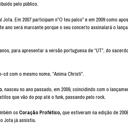
buído pelo público.
al Jota. Em 2007 participam n”O teu palco” e em 2009 como apo
Este ano será marcante porque o seu concerto assinalará o lan
anos, para apresentar a versão portuguesa de “UT”, do sacerdo
ro-cd com o mesmo nome, “Anima Christi”.
o
, nasceu no ano passado, em 2009, coincidindo com o lançame
ilos que vão do pop até o funk, passando pelo rock.
também os
Coração Profético,
que estiveram na edição de 2008
 Jota já assistiu.