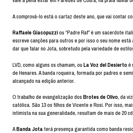
vale a pena estar em Paredes de Coura, na praia fluvial d
A comprová-lo está o cartaz deste ano, que vai contar c
Raffaele Giacopuzzi
ou “Padre Raf” é um sacerdote ital
escreve canções para outros e por isso o seu nome está 
dar que falar no Jota, sobretudo pela variedade de estilo
LVD, como alguns os chamam, ou
La Voz del Desierto
é 
de Henares. A banda roqueira, formada por padres e semin
alcançado na edição anterior.
O trabalho de evangelização dos
Brotes de Olivo
, da vi
católica. São 13 os filhos de Vicente e Rosi. Por isso, m
intimista na sua generalidade, resultam de mais de 20 cd
A
Banda Jota
terá presença garantida como banda resi