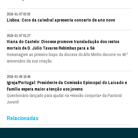
2018-01-07 02:02
Lisboa: Coro da catedral apresenta concerto de ano novo
2018-01-07 01:27
Viana do Castelo: Diocese promove transladação dos restos
mortais de D. Júlio Tavares Rebimbas para a Sé
Homenagem ao primeiro bispo da diocese do Alto Minho decorre no 40.º
aniversário da sua criação
2018-01-06 18:49
Igreja/Portugal: Presidente da Comissão Episcopal do Laicado e
Família espera maior atenção aos jovens
Questionário lançado para ajudar na «missão conjunta» da Pastoral
Juvenil
Relacionadas