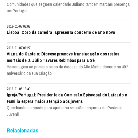
Comunidades que seguem calendário Juliano também marcam presença
em Portugal
2018-01-07 02:02
Lisboa: Coro da catedral apresenta concerto de ano novo
2018-01-07 01:27
Viana do Castelo: Diocese promove transladação dos restos
mortais de D. Júlio Tavares Rebimbas para a Sé
Homenagem ao primeiro bispo da diocese do Alto Minho decorre no 40.º
aniversário da sua criação
2018-01-06 18:49
Igreja/Portugal: Presidente da Comissão Episcopal do Laicado e
Família espera maior atenção aos jovens
Questionário lançado para ajudar na «missão conjunta» da Pastoral
Juvenil
Relacionadas