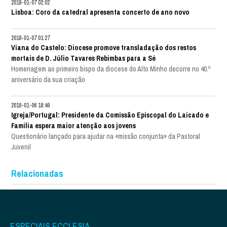
2018-01-07 02:02
Lisboa: Coro da catedral apresenta concerto de ano novo
2018-01-07 01:27
Viana do Castelo: Diocese promove transladação dos restos
mortais de D. Júlio Tavares Rebimbas para a Sé
Homenagem ao primeiro bispo da diocese do Alto Minho decorre no 40.º
aniversário da sua criação
2018-01-06 18:49
Igreja/Portugal: Presidente da Comissão Episcopal do Laicado e
Família espera maior atenção aos jovens
Questionário lançado para ajudar na «missão conjunta» da Pastoral
Juvenil
Relacionadas
ESPECIAIS ECCLESIA