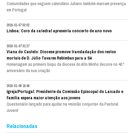
Comunidades que seguem calendário Juliano também marcam presença
em Portugal
2018-01-07 02:02
Lisboa: Coro da catedral apresenta concerto de ano novo
2018-01-07 01:27
Viana do Castelo: Diocese promove transladação dos restos
mortais de D. Júlio Tavares Rebimbas para a Sé
Homenagem ao primeiro bispo da diocese do Alto Minho decorre no 40.º
aniversário da sua criação
2018-01-06 18:49
Igreja/Portugal: Presidente da Comissão Episcopal do Laicado e
Família espera maior atenção aos jovens
Questionário lançado para ajudar na «missão conjunta» da Pastoral
Juvenil
Relacionadas