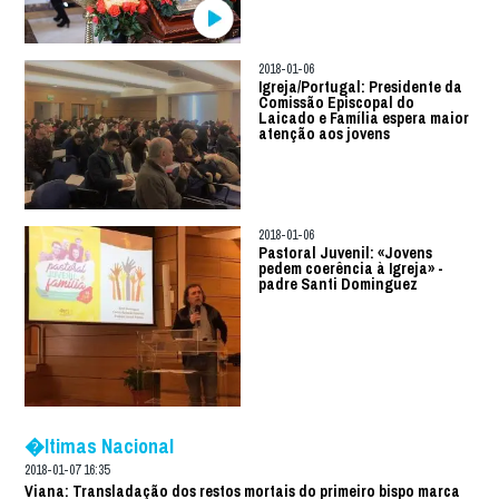
2018-01-06
Igreja/Portugal: Presidente da
Comissão Episcopal do
Laicado e Família espera maior
atenção aos jovens
2018-01-06
Pastoral Juvenil: «Jovens
pedem coerência à Igreja» -
padre Santi Dominguez
�ltimas Nacional
2018-01-07 16:35
Viana: Transladação dos restos mortais do primeiro bispo marca