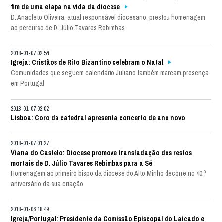
fim de uma etapa na vida da diocese
D. Anacleto Oliveira, atual responsável diocesano, prestou homenagem
ao percurso de D. Júlio Tavares Rebimbas
2018-01-07 02:54
Igreja: Cristãos de Rito Bizantino celebram o Natal
Comunidades que seguem calendário Juliano também marcam presença
em Portugal
2018-01-07 02:02
Lisboa: Coro da catedral apresenta concerto de ano novo
2018-01-07 01:27
Viana do Castelo: Diocese promove transladação dos restos
mortais de D. Júlio Tavares Rebimbas para a Sé
Homenagem ao primeiro bispo da diocese do Alto Minho decorre no 40.º
aniversário da sua criação
2018-01-06 18:49
Igreja/Portugal: Presidente da Comissão Episcopal do Laicado e