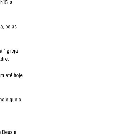
h15, a
a, pelas
à “Igreja
adre.
ém até hoje
hoje que o
e Deus e