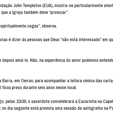
Fundação John Templeton (EUA), mostra-se particularmente aten
, que a Igreja também deve “provocar”.
spiritualmente cegas”, observa.
ias é dizer às pessoas que Deus “não está interessado” em q
 e depois amá-lo. Não, na experiência do amor podemos entende
da Barra, em Oeiras, para acompanhar a leitura cénica das cart
II ficou preso durante seis anos nesse local.
o, pelas 11h30, o sacerdote concelebrará a Eucaristia na Cape
; no dia seguinte está prevista uma sessão de autógrafos na P