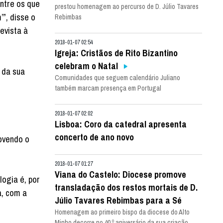
entre os que
prestou homenagem ao percurso de D. Júlio Tavares
’”, disse o
Rebimbas
evista à
2018-01-07 02:54
Igreja: Cristãos de Rito Bizantino
celebram o Natal
 da sua
Comunidades que seguem calendário Juliano
também marcam presença em Portugal
2018-01-07 02:02
Lisboa: Coro da catedral apresenta
concerto de ano novo
movendo o
2018-01-07 01:27
Viana do Castelo: Diocese promove
ogia é, por
transladação dos restos mortais de D.
a, com a
Júlio Tavares Rebimbas para a Sé
Homenagem ao primeiro bispo da diocese do Alto
Minho decorre no 40.º aniversário da sua criação