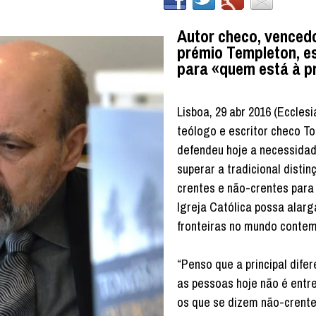
Autor checo, venced
prémio Templeton, e
para «quem está à p
Lisboa, 29 abr 2016 (Ecclesi
teólogo e escritor checo T
defendeu hoje a necessida
superar a tradicional distin
crentes e não-crentes para
Igreja Católica possa alarg
fronteiras no mundo conte
“Penso que a principal dife
as pessoas hoje não é entr
os que se dizem não-crente