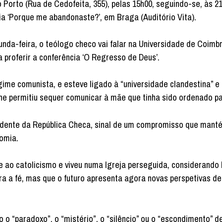
o Porto (Rua de Cedofeita, 355), pelas 15h00, seguindo-se, às 21
ia ‘Porque me abandonaste?’, em Braga (Auditório Vita).
nda-feira, o teólogo checo vai falar na Universidade de Coimbr
a proferir a conferência ‘O Regresso de Deus’.
ime comunista, e esteve ligado à “universidade clandestina” e 
lhe permitiu sequer comunicar à mãe que tinha sido ordenado p
sidente da República Checa, sinal de um compromisso que mant
nomia.
e ao catolicismo e viveu numa Igreja perseguida, considerando 
ara a fé, mas que o futuro apresenta agora novas perspetivas de
 “paradoxo”, o “mistério”, o “silêncio” ou o “escondimento” d