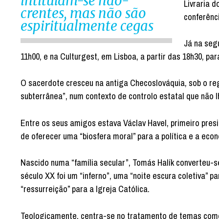
intitulam-se não-
Livraria d
crentes, mas não são
conferênc
espiritualmente cegas
Já na segu
11h00, e na Culturgest, em Lisboa, a partir das 18h30, par
O sacerdote cresceu na antiga Checoslováquia, sob o reg
subterrânea”, num contexto de controlo estatal que não 
Entre os seus amigos estava Václav Havel, primeiro pre
de oferecer uma “biosfera moral” para a política e a eco
Nascido numa “família secular”, Tomás Halík converteu-s
século XX foi um “inferno”, uma “noite escura coletiva” p
“ressurreição” para a Igreja Católica.
Teologicamente, centra-se no tratamento de temas como o