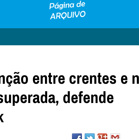
inção entre crentes e 
 superada, defende
k