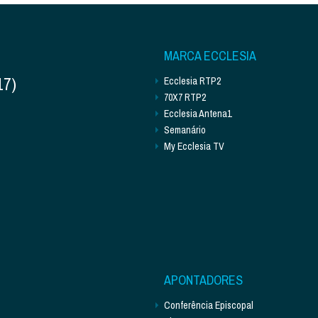
MARCA ECCLESIA
17)
Ecclesia RTP2
70X7 RTP2
Ecclesia Antena1
Semanário
My Ecclesia TV
APONTADORES
Conferência Episcopal