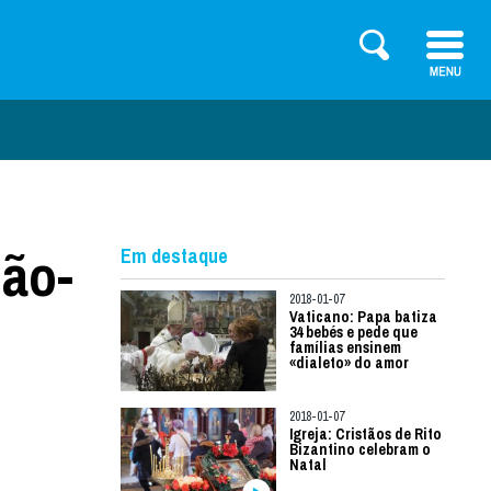
não-
Em destaque
2018-01-07
Vaticano: Papa batiza
34 bebés e pede que
famílias ensinem
«dialeto» do amor
2018-01-07
Igreja: Cristãos de Rito
Bizantino celebram o
Natal