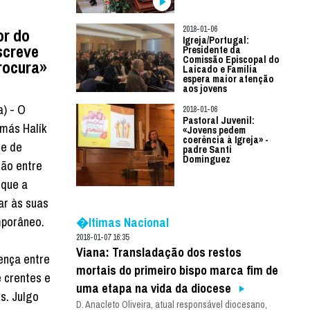
2018-01-06
or do
Igreja/Portugal:
screve
Presidente da
Comissão Episcopal do
rocura»
Laicado e Família
espera maior atenção
aos jovens
a) - O
2018-01-06
Pastoral Juvenil:
omás Halík
«Jovens pedem
coerência à Igreja» -
de de
padre Santi
Dominguez
ção entre
 que a
ar às suas
mporâneo.
�ltimas Nacional
2018-01-07 16:35
Viana: Transladação dos restos
rença entre
mortais do primeiro bispo marca fim de
e crentes e
uma etapa na vida da diocese
s. Julgo
D. Anacleto Oliveira, atual responsável diocesano,