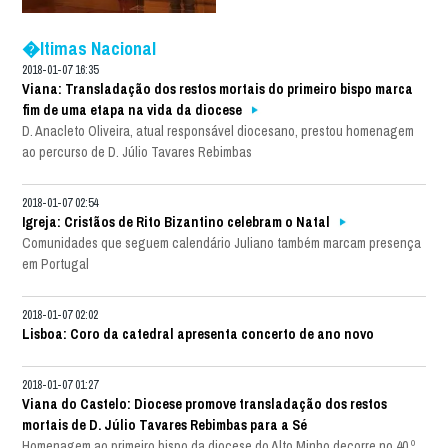
�ltimas Nacional
2018-01-07 16:35
Viana: Transladação dos restos mortais do primeiro bispo marca
fim de uma etapa na vida da diocese
D. Anacleto Oliveira, atual responsável diocesano, prestou homenagem
ao percurso de D. Júlio Tavares Rebimbas
2018-01-07 02:54
Igreja: Cristãos de Rito Bizantino celebram o Natal
Comunidades que seguem calendário Juliano também marcam presença
em Portugal
2018-01-07 02:02
Lisboa: Coro da catedral apresenta concerto de ano novo
2018-01-07 01:27
Viana do Castelo: Diocese promove transladação dos restos
mortais de D. Júlio Tavares Rebimbas para a Sé
Homenagem ao primeiro bispo da diocese do Alto Minho decorre no 40.º