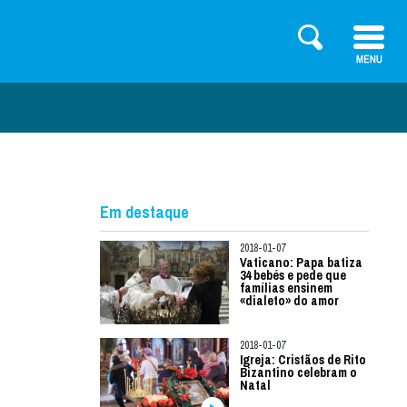
Em destaque
2018-01-07
Vaticano: Papa batiza
34 bebés e pede que
famílias ensinem
«dialeto» do amor
2018-01-07
Igreja: Cristãos de Rito
Bizantino celebram o
Natal