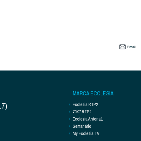
MARCA ECCLESIA
17)
Ecclesia RTP2
70X7 RTP2
Ecclesia Antena1
Semanário
My Ecclesia TV