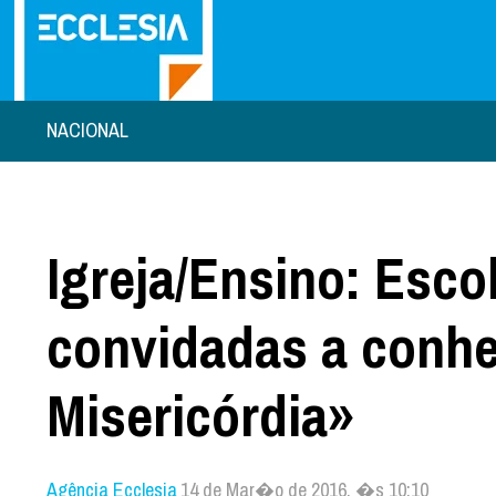
NACIONAL
Igreja/Ensino: Esc
convidadas a conhe
Misericórdia»
Agência Ecclesia
14 de Mar�o de 2016, �s 10:10