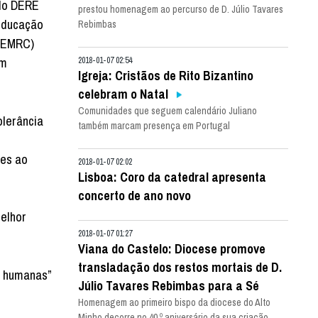
do DERE
prestou homenagem ao percurso de D. Júlio Tavares
 Educação
Rebimbas
 (EMRC)
um
2018-01-07 02:54
Igreja: Cristãos de Rito Bizantino
celebram o Natal
Comunidades que seguem calendário Juliano
olerância
também marcam presença em Portugal
s
ões ao
2018-01-07 02:02
Lisboa: Coro da catedral apresenta
concerto de ano novo
elhor
2018-01-07 01:27
Viana do Castelo: Diocese promove
transladação dos restos mortais de D.
s humanas”
Júlio Tavares Rebimbas para a Sé
Homenagem ao primeiro bispo da diocese do Alto
Minho decorre no 40.º aniversário da sua criação