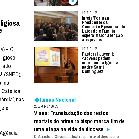
2018-01-06
Igreja/Portugal:
ligiosa
Presidente da
Comissão Episcopal do
e
Laicado e Família
espera maior atenção
aos jovens
ia) – O
2018-01-06
Pastoral Juvenil:
ligioso
«Jovens pedem
coerência à Igreja» -
riado
padre Santi
Dominguez
tã (SNEC),
l da
 Católica
córdia’, nas
�ltimas Nacional
je e
2018-01-07 16:35
Viana: Transladação dos restos
mortais do primeiro bispo marca fim de
uma etapa na vida da diocese
 Agência
D. Anacleto Oliveira, atual responsável diocesano,