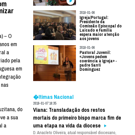
com
mizar
2018-01-06
a
Igreja/Portugal:
Presidente da
Comissão Episcopal do
Laicado e Família
espera maior atenção
a) – O
aos jovens
 anos em
2018-01-06
ral a
Pastoral Juvenil:
«Jovens pedem
riado pela
coerência à Igreja» -
padre Santi
tuguesa em
Dominguez
integração
 nas
�ltimas Nacional
2018-01-07 16:35
uzitana, do
Viana: Transladação dos restos
ove a sua
mortais do primeiro bispo marca fim de
uma etapa na vida da diocese
l a
D. Anacleto Oliveira, atual responsável diocesano,