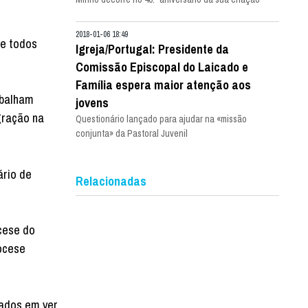
2018-01-06 18:49
ue todos
Igreja/Portugal: Presidente da
Comissão Episcopal do Laicado e
Família espera maior atenção aos
abalham
jovens
gração na
Questionário lançado para ajudar na «missão
conjunta» da Pastoral Juvenil
ário de
Relacionadas
cese do
iocese
pados em ver