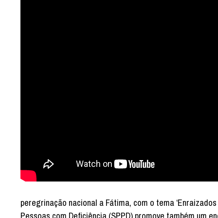
peregrinação nacional a Fátima, com o tema ‘Enraizados na
Pessoas com Deficiência (SPPD) promove também um enco