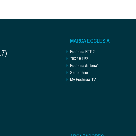
MARCA ECCLESIA
17)
Ecclesia RTP2
70X7 RTP2
Ecclesia Antena1
Semanário
My Ecclesia TV