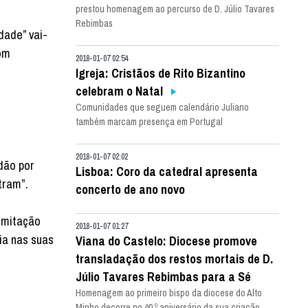
prestou homenagem ao percurso de D. Júlio Tavares
Rebimbas
dade” vai-
com
2018-01-07 02:54
Igreja: Cristãos de Rito Bizantino
celebram o Natal
o
Comunidades que seguem calendário Juliano
também marcam presença em Portugal
2018-01-07 02:02
dão por
Lisboa: Coro da catedral apresenta
tram”.
concerto de ano novo
limitação
2018-01-07 01:27
ia nas suas
Viana do Castelo: Diocese promove
transladação dos restos mortais de D.
Júlio Tavares Rebimbas para a Sé
Homenagem ao primeiro bispo da diocese do Alto
o
Minho decorre no 40.º aniversário da sua criação