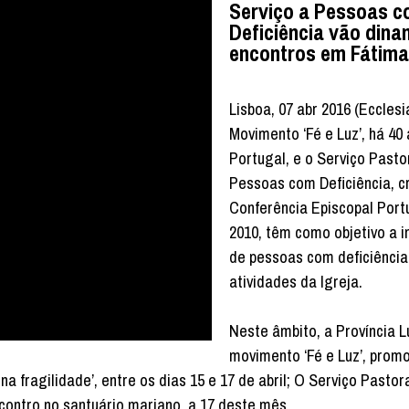
Serviço a Pessoas 
Deficiência vão dina
encontros em Fátim
Lisboa, 07 abr 2016 (Ecclesi
Movimento ‘Fé e Luz’, há 40
Portugal, e o Serviço Pasto
Pessoas com Deficiência, c
Conferência Episcopal Por
2010, têm como objetivo a 
de pessoas com deficiência
atividades da Igreja.
Neste âmbito, a Província L
movimento ‘Fé e Luz’, prom
 fragilidade’, entre os dias 15 e 17 de abril; O Serviço Pastora
ntro no santuário mariano, a 17 deste mês.