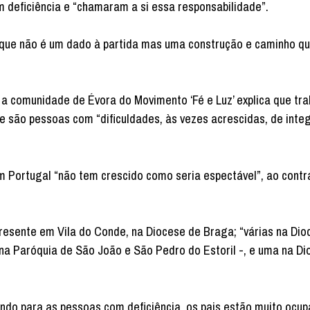
m deficiência e “chamaram a si essa responsabilidade”.
ão que não é um dado à partida mas uma construção e caminho q
 a comunidade de Évora do Movimento ‘Fé e Luz’ explica que tr
e são pessoas com “dificuldades, às vezes acrescidas, de inte
Portugal “não tem crescido como seria espectável”, ao contr
resente em Vila do Conde, na Diocese de Braga; “várias na Dio
 na Paróquia de São João e São Pedro do Estoril -, e uma na D
ando para as pessoas com deficiência, os pais estão muito ocu