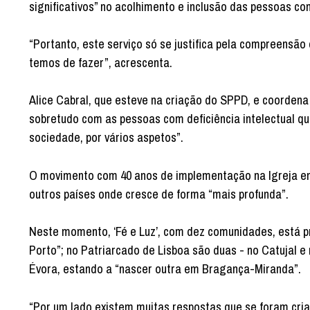
significativos” no acolhimento e inclusão das pessoas co
“Portanto, este serviço só se justifica pela compreens
temos de fazer”, acrescenta.
Alice Cabral, que esteve na criação do SPPD, e coordena
sobretudo com as pessoas com deficiência intelectual qu
sociedade, por vários aspetos”.
O movimento com 40 anos de implementação na Igreja em 
outros países onde cresce de forma “mais profunda”.
Neste momento, ‘Fé e Luz’, com dez comunidades, está p
Porto”; no Patriarcado de Lisboa são duas - no Catujal e
Évora, estando a “nascer outra em Bragança-Miranda”.
“Por um lado existem muitas respostas que se foram cri