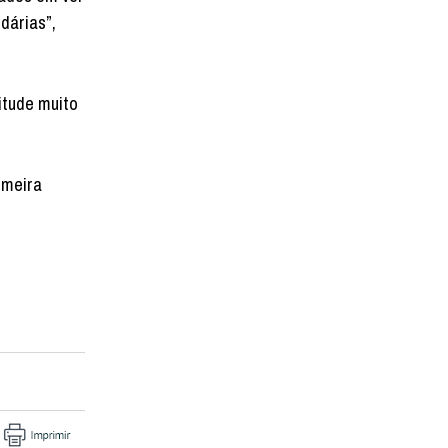
dárias”,
itude muito
imeira