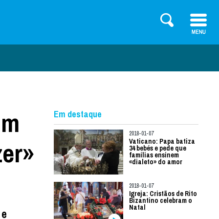
om
Em destaque
2018-01-07
zer»
Vaticano: Papa batiza
34 bebés e pede que
famílias ensinem
«dialeto» do amor
2018-01-07
Igreja: Cristãos de Rito
Bizantino celebram o
Natal
 e