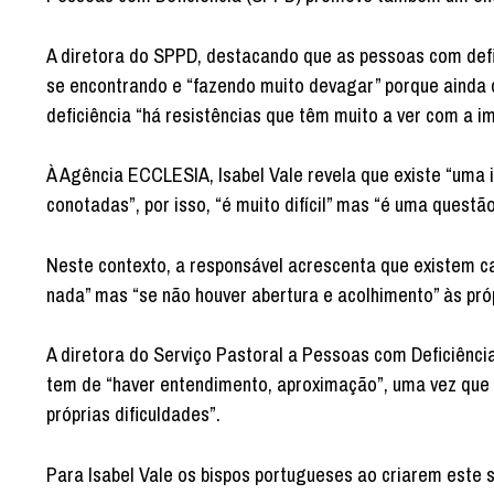
A diretora do SPPD, destacando que as pessoas com deficiê
se encontrando e “fazendo muito devagar” porque ainda q
deficiência “há resistências que têm muito a ver com a i
À Agência ECCLESIA, Isabel Vale revela que existe “uma 
conotadas”, por isso, “é muito difícil” mas “é uma questã
Neste contexto, a responsável acrescenta que existem 
nada” mas “se não houver abertura e acolhimento” às próp
A diretora do Serviço Pastoral a Pessoas com Deficiênci
tem de “haver entendimento, aproximação”, uma vez que é
próprias dificuldades”.
Para Isabel Vale os bispos portugueses ao criarem este 