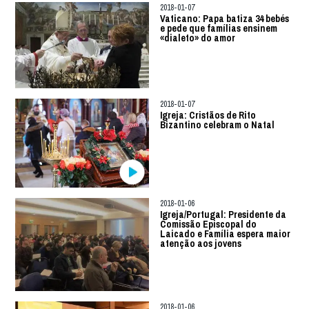
2018-01-07
Vaticano: Papa batiza 34 bebés
e pede que famílias ensinem
«dialeto» do amor
2018-01-07
Igreja: Cristãos de Rito
Bizantino celebram o Natal
2018-01-06
Igreja/Portugal: Presidente da
Comissão Episcopal do
Laicado e Família espera maior
atenção aos jovens
2018-01-06