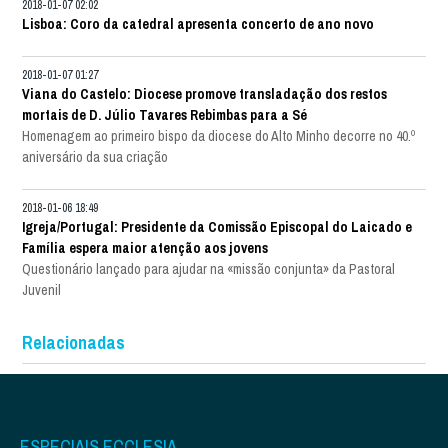
2018-01-07 02:02
Lisboa: Coro da catedral apresenta concerto de ano novo
2018-01-07 01:27
Viana do Castelo: Diocese promove transladação dos restos
mortais de D. Júlio Tavares Rebimbas para a Sé
Homenagem ao primeiro bispo da diocese do Alto Minho decorre no 40.º
aniversário da sua criação
2018-01-06 18:49
Igreja/Portugal: Presidente da Comissão Episcopal do Laicado e
Família espera maior atenção aos jovens
Questionário lançado para ajudar na «missão conjunta» da Pastoral
Juvenil
Relacionadas
ESPECIAIS ECCLESIA