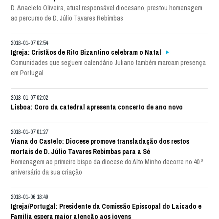
D. Anacleto Oliveira, atual responsável diocesano, prestou homenagem
ao percurso de D. Júlio Tavares Rebimbas
2018-01-07 02:54
Igreja: Cristãos de Rito Bizantino celebram o Natal
Comunidades que seguem calendário Juliano também marcam presença
em Portugal
2018-01-07 02:02
Lisboa: Coro da catedral apresenta concerto de ano novo
2018-01-07 01:27
Viana do Castelo: Diocese promove transladação dos restos
mortais de D. Júlio Tavares Rebimbas para a Sé
Homenagem ao primeiro bispo da diocese do Alto Minho decorre no 40.º
aniversário da sua criação
2018-01-06 18:49
Igreja/Portugal: Presidente da Comissão Episcopal do Laicado e
Família espera maior atenção aos jovens