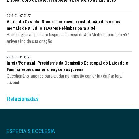
2018-01-07 01:27
Viana do Castelo: Diocese promove transladação dos restos
mortais de D. Júlio Tavares Rebimbas para a Sé
Homenagem ao primeiro bispo da diocese do Alto Minho decorre no 40.º
aniversário da sua criação
2018-01-06 18:49
Igreja/Portugal: Presidente da Comissão Episcopal do Laicado e
Família espera maior atenção aos jovens
Questionário lançado para ajudar na «missão conjunta» da Pastoral
Juvenil
Relacionadas
ESPECIAIS ECCLESIA