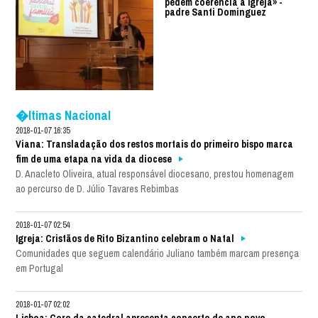
pedem coerência à Igreja» -
padre Santi Dominguez
�ltimas Nacional
2018-01-07 16:35
Viana: Transladação dos restos mortais do primeiro bispo marca
fim de uma etapa na vida da diocese
D. Anacleto Oliveira, atual responsável diocesano, prestou homenagem
ao percurso de D. Júlio Tavares Rebimbas
2018-01-07 02:54
Igreja: Cristãos de Rito Bizantino celebram o Natal
Comunidades que seguem calendário Juliano também marcam presença
em Portugal
2018-01-07 02:02
Lisboa: Coro da catedral apresenta concerto de ano novo