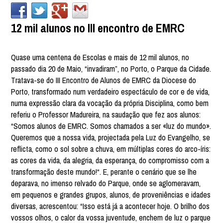
12 mil alunos no III encontro de EMRC
Quase uma centena de Escolas e mais de 12 mil alunos, no
passado dia 20 de Maio, “invadiram”, no Porto, o Parque da Cidade.
Tratava-se do III Encontro de Alunos de EMRC da Diocese do
Porto, transformado num verdadeiro espectáculo de cor e de vida,
numa expressão clara da vocação da própria Disciplina, como bem
referiu o Professor Madureira, na saudação que fez aos alunos:
“Somos alunos de EMRC. Somos chamados a ser «luz do mundo».
Queremos que a nossa vida, projectada pela Luz do Evangelho, se
reflicta, como o sol sobre a chuva, em múltiplas cores do arco-íris:
as cores da vida, da alegria, da esperança, do compromisso com a
transformação deste mundo!“. E, perante o cenário que se lhe
deparava, no imenso relvado do Parque, onde se aglomeravam,
em pequenos e grandes grupos, alunos, de proveniências e idades
diversas, acrescentou: “Isso está já a acontecer hoje. O brilho dos
vossos olhos, o calor da vossa juventude, enchem de luz o parque