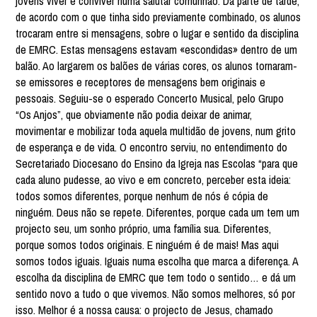
jovens viver e conviver numa salutar comunhão. Da parte de tarde,
de acordo com o que tinha sido previamente combinado, os alunos
trocaram entre si mensagens, sobre o lugar e sentido da disciplina
de EMRC. Estas mensagens estavam «escondidas» dentro de um
balão. Ao largarem os balões de várias cores, os alunos tornaram-
se emissores e receptores de mensagens bem originais e
pessoais. Seguiu-se o esperado Concerto Musical, pelo Grupo
“Os Anjos”, que obviamente não podia deixar de animar,
movimentar e mobilizar toda aquela multidão de jovens, num grito
de esperança e de vida. O encontro serviu, no entendimento do
Secretariado Diocesano do Ensino da Igreja nas Escolas “para que
cada aluno pudesse, ao vivo e em concreto, perceber esta ideia:
todos somos diferentes, porque nenhum de nós é cópia de
ninguém. Deus não se repete. Diferentes, porque cada um tem um
projecto seu, um sonho próprio, uma família sua. Diferentes,
porque somos todos originais. E ninguém é de mais! Mas aqui
somos todos iguais. Iguais numa escolha que marca a diferença. A
escolha da disciplina de EMRC que tem todo o sentido… e dá um
sentido novo a tudo o que vivemos. Não somos melhores, só por
isso. Melhor é a nossa causa: o projecto de Jesus, chamado