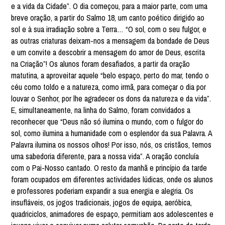
e a vida da Cidade”. O dia começou, para a maior parte, com uma
breve oração, a partir do Salmo 18, um canto poético dirigido ao
sol e à sua irradiação sobre a Terra… “O sol, com o seu fulgor, e
as outras criaturas deixam-nos a mensagem da bondade de Deus
e um convite a descobrir a mensagem do amor de Deus, escrita
na Criação”! Os alunos foram desafiados, a partir da oração
matutina, a aproveitar aquele “belo espaço, perto do mar, tendo o
céu como toldo e a natureza, como irmã, para começar o dia por
louvar o Senhor, por lhe agradecer os dons da natureza e da vida”.
E, simultaneamente, na linha do Salmo, foram convidados a
reconhecer que “Deus não só ilumina o mundo, com o fulgor do
sol, como ilumina a humanidade com o esplendor da sua Palavra. A
Palavra ilumina os nossos olhos! Por isso, nós, os cristãos, temos
uma sabedoria diferente, para a nossa vida”. A oração concluía
com o Pai-Nosso cantado. O resto da manhã e princípio da tarde
foram ocupados em diferentes actividades lúdicas, onde os alunos
e professores poderiam expandir a sua energia e alegria. Os
insufláveis, os jogos tradicionais, jogos de equipa, aeróbica,
quadriciclos, animadores de espaço, permitiam aos adolescentes e