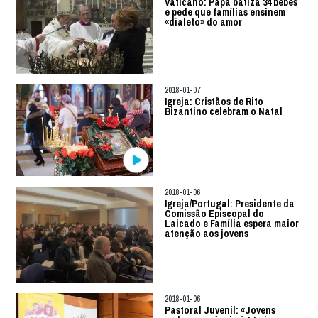
Vaticano: Papa batiza 34 bebés
e pede que famílias ensinem
«dialeto» do amor
2018-01-07
Igreja: Cristãos de Rito
Bizantino celebram o Natal
2018-01-06
Igreja/Portugal: Presidente da
Comissão Episcopal do
Laicado e Família espera maior
atenção aos jovens
2018-01-06
Pastoral Juvenil: «Jovens