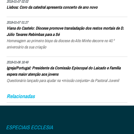
2018-01-07 02:02
Lisboa: Coro da catedral apresenta concerto de ano novo
2018-01-07 01:27
Viana do Castelo: Diocese promove transladação dos restos mortais de D.
Júlio Tavares Rebimbas para a Sé
Homenagem ao primeiro bispo da diocese do Alto Minho decorre no 40.º
aniversário da sua criação
2018-01-06 18:49
Igreja/Portugal: Presidente da Comissão Episcopal do Laicado e Família
espera maior atenção aos jovens
Questionário lançado para ajudar na «missão conjunta» da Pastoral Juvenil
Relacionadas
ESPECIAIS ECCLESIA