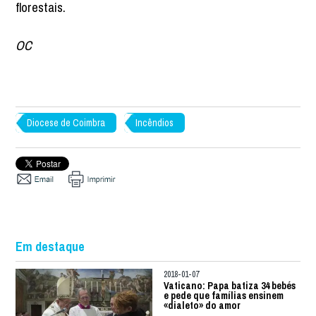
florestais.
OC
Diocese de Coimbra
Incêndios
Em destaque
2018-01-07
Vaticano: Papa batiza 34 bebés
e pede que famílias ensinem
«dialeto» do amor