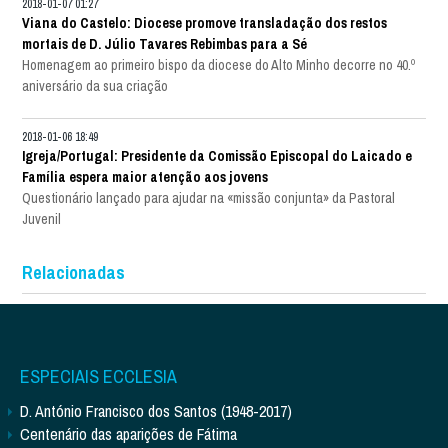
2018-01-07 01:27
Viana do Castelo: Diocese promove transladação dos restos
mortais de D. Júlio Tavares Rebimbas para a Sé
Homenagem ao primeiro bispo da diocese do Alto Minho decorre no 40.º
aniversário da sua criação
2018-01-06 18:49
Igreja/Portugal: Presidente da Comissão Episcopal do Laicado e
Família espera maior atenção aos jovens
Questionário lançado para ajudar na «missão conjunta» da Pastoral
Juvenil
Relacionadas
ESPECIAIS ECCLESIA
D. António Francisco dos Santos (1948-2017)
Centenário das aparições de Fátima