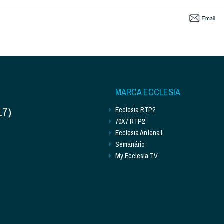
MARCA ECCLESIA
17)
Ecclesia RTP2
70X7 RTP2
Ecclesia Antena1
Semanário
My Ecclesia TV