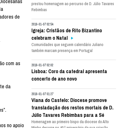
 Diocesanas
prestou homenagem ao percurso de D. Júlio Tavares
da
Rebimbas
iadores de
2018-01-07 02:54
Igreja: Cristãos de Rito Bizantino
celebram o Natal
a
Comunidades que seguem calendário Juliano
também marcam presença em Portugal
ção com as
2018-01-07 02:02
Lisboa: Coro da catedral apresenta
concerto de ano novo
nte da
2018-01-07 01:27
Viana do Castelo: Diocese promove
transladação dos restos mortais de D.
es”.
Júlio Tavares Rebimbas para a Sé
Homenagem ao primeiro bispo da diocese do Alto
nos no apoio
Minho decorre no 40.º aniversário da sua criação