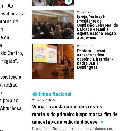
a) – As
desafiadas a
2018-01-06
Igreja/Portugal:
adores de
Presidente da
Comissão Episcopal do
de
Laicado e Família
espera maior atenção
te da
aos jovens
 e
2018-01-06
Pastoral Juvenil:
 do Centro,
«Jovens pedem
coerência à Igreja» -
 região”.
padre Santi
Dominguez
bsistência
a região.
a
�ltimas Nacional
s para se
2018-01-07 16:35
Viana: Transladação dos restos
 Abrunhosa,
mortais do primeiro bispo marca fim de
uma etapa na vida da diocese
D. Anacleto Oliveira, atual responsável diocesano,