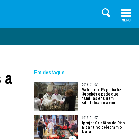
 a
Em destaque
2018-01-07
Vaticano: Papa batiza
34 bebés e pede que
famílias ensinem
«dialeto» do amor
2018-01-07
Igreja: Cristãos de Rito
Bizantino celebram o
Natal