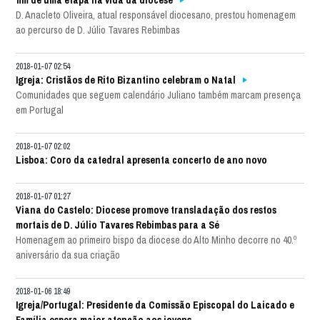
fim de uma etapa na vida da diocese
D. Anacleto Oliveira, atual responsável diocesano, prestou homenagem
ao percurso de D. Júlio Tavares Rebimbas
2018-01-07 02:54
Igreja: Cristãos de Rito Bizantino celebram o Natal
Comunidades que seguem calendário Juliano também marcam presença
em Portugal
2018-01-07 02:02
Lisboa: Coro da catedral apresenta concerto de ano novo
2018-01-07 01:27
Viana do Castelo: Diocese promove transladação dos restos
mortais de D. Júlio Tavares Rebimbas para a Sé
Homenagem ao primeiro bispo da diocese do Alto Minho decorre no 40.º
aniversário da sua criação
2018-01-06 18:49
Igreja/Portugal: Presidente da Comissão Episcopal do Laicado e