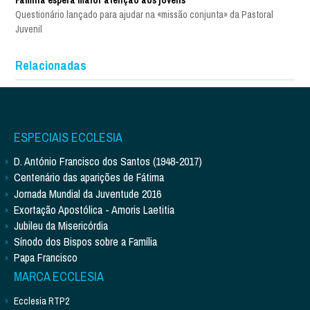
Família espera maior atenção aos jovens
Questionário lançado para ajudar na «missão conjunta» da Pastoral
Juvenil
Relacionadas
ESPECIAIS ECCLESIA
D. António Francisco dos Santos (1948-2017)
Centenário das aparições de Fátima
Jornada Mundial da Juventude 2016
Exortação Apostólica - Amoris Laetitia
Jubileu da Misericórdia
Sínodo dos Bispos sobre a Família
Papa Francisco
MARCA ECCLESIA
Ecclesia RTP2