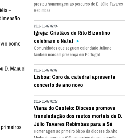
prestou homenagem ao percurso de D. Júlio Tavares
iéis –
Rebimbas
 dimensão
2018-01-07 02:54
Igreja: Cristãos de Rito Bizantino
celebram o Natal
ivro como
Comunidades que seguem calendário Juliano
também marcam presença em Portugal
ou D. Manuel
2018-01-07 02:02
Lisboa: Coro da catedral apresenta
concerto de ano novo
2018-01-07 01:27
Viana do Castelo: Diocese promove
transladação dos restos mortais de D.
Júlio Tavares Rebimbas para a Sé
 primeiros
Homenagem ao primeiro bispo da diocese do Alto
Minho decorre no 40.º aniversário da sua criação