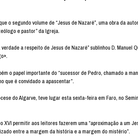
a que o segundo volume de “Jesus de Nazaré”, uma obra da auto
teólogo e pastor” da Igreja.
 verdade a respeito de Jesus de Nazaré” sublinhou D. Manuel Q
go».
mbém o papel importante do “sucessor de Pedro, chamado a man
nho que é convidado a apascentar”.
iocese do Algarve, teve lugar esta sexta-feira em Faro, no Semin
to XVI permitir aos leitores fazerem uma “aproximação a um Je
lizado entre a margem da história e a margem do mistério”.