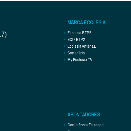
MARCA ECCLESIA
17)
Ecclesia RTP2
70X7 RTP2
Ecclesia Antena1
Semanário
My Ecclesia TV
APONTADORES
Conferência Episcopal