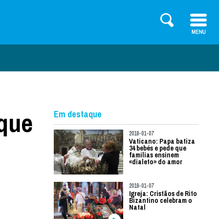
 que
Em destaque
2018-01-07
Vaticano: Papa batiza
34 bebés e pede que
famílias ensinem
«dialeto» do amor
2018-01-07
Igreja: Cristãos de Rito
Bizantino celebram o
Natal