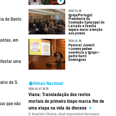
2018-01-06
Igreja/Portugal:
ria de Bento
Presidente da
Comissão Episcopal do
Laicado e Família
espera maior atenção
aos jovens
uintas, em
2018-01-06
Pastoral Juvenil:
«Jovens pedem
coerência à Igreja» -
padre Santi
Dominguez
ifestar uma
ário de S.
�ltimas Nacional
2018-01-07 16:35
Viana: Transladação dos restos
mortais do primeiro bispo marca fim de
sus que não
uma etapa na vida da diocese
D. Anacleto Oliveira, atual responsável diocesano,