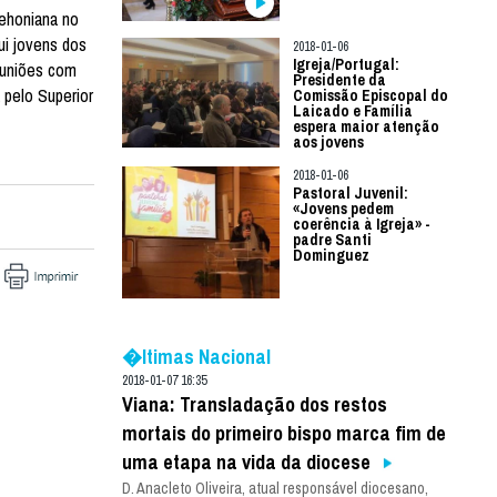
Dehoniana no
ui jovens dos
2018-01-06
Igreja/Portugal:
reuniões com
Presidente da
 pelo Superior
Comissão Episcopal do
Laicado e Família
espera maior atenção
aos jovens
2018-01-06
Pastoral Juvenil:
«Jovens pedem
coerência à Igreja» -
padre Santi
Dominguez
�ltimas Nacional
2018-01-07 16:35
Viana: Transladação dos restos
mortais do primeiro bispo marca fim de
uma etapa na vida da diocese
D. Anacleto Oliveira, atual responsável diocesano,