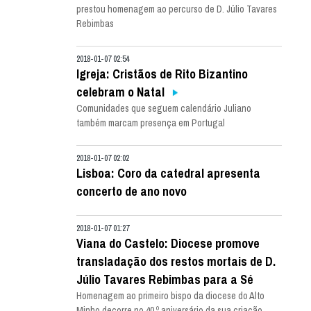
prestou homenagem ao percurso de D. Júlio Tavares
Rebimbas
2018-01-07 02:54
Igreja: Cristãos de Rito Bizantino
celebram o Natal
Comunidades que seguem calendário Juliano
também marcam presença em Portugal
2018-01-07 02:02
Lisboa: Coro da catedral apresenta
concerto de ano novo
2018-01-07 01:27
Viana do Castelo: Diocese promove
transladação dos restos mortais de D.
Júlio Tavares Rebimbas para a Sé
Homenagem ao primeiro bispo da diocese do Alto
Minho decorre no 40.º aniversário da sua criação