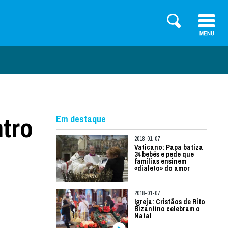
tro
Em destaque
2018-01-07
Vaticano: Papa batiza
34 bebés e pede que
famílias ensinem
«dialeto» do amor
2018-01-07
Igreja: Cristãos de Rito
Bizantino celebram o
Natal