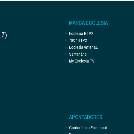
MARCA ECCLESIA
17)
Ecclesia RTP2
70X7 RTP2
Ecclesia Antena1
Semanário
My Ecclesia TV
APONTADORES
Conferência Episcopal