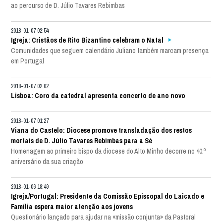
ao percurso de D. Júlio Tavares Rebimbas
2018-01-07 02:54
Igreja: Cristãos de Rito Bizantino celebram o Natal
Comunidades que seguem calendário Juliano também marcam presença
em Portugal
2018-01-07 02:02
Lisboa: Coro da catedral apresenta concerto de ano novo
2018-01-07 01:27
Viana do Castelo: Diocese promove transladação dos restos
mortais de D. Júlio Tavares Rebimbas para a Sé
Homenagem ao primeiro bispo da diocese do Alto Minho decorre no 40.º
aniversário da sua criação
2018-01-06 18:49
Igreja/Portugal: Presidente da Comissão Episcopal do Laicado e
Família espera maior atenção aos jovens
Questionário lançado para ajudar na «missão conjunta» da Pastoral