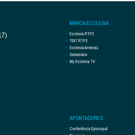
MARCA ECCLESIA
17)
Ecclesia RTP2
70X7 RTP2
Ecclesia Antena1
Semanário
My Ecclesia TV
APONTADORES
Conferência Episcopal