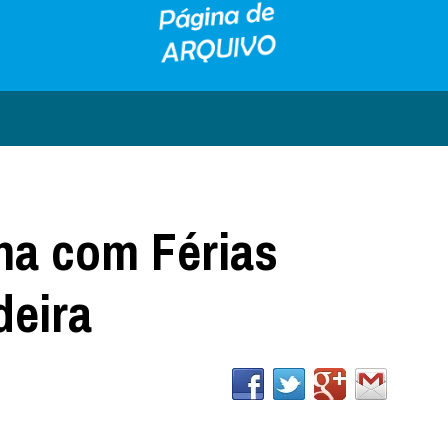
na com Férias
deira