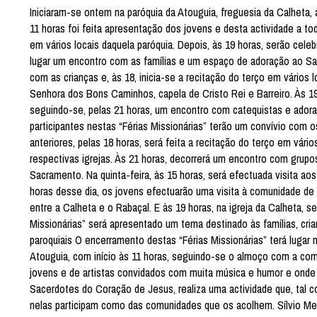
Iniciaram-se ontem na paróquia da Atouguia, freguesia da Calheta,
11 horas foi feita apresentação dos jovens e desta actividade a to
em vários locais daquela paróquia. Depois, às 19 horas, serão cele
lugar um encontro com as famílias e um espaço de adoração ao Sa
com as crianças e, às 18, inicia-se a recitação do terço em vários
Senhora dos Bons Caminhos, capela de Cristo Rei e Barreiro. Às 19
seguindo-se, pelas 21 horas, um encontro com catequistas e ado
participantes nestas “Férias Missionárias” terão um convívio com o
anteriores, pelas 18 horas, será feita a recitação do terço em vári
respectivas igrejas. Às 21 horas, decorrerá um encontro com grup
Sacramento. Na quinta-feira, às 15 horas, será efectuada visita a
horas desse dia, os jovens efectuarão uma visita à comunidade de 
entre a Calheta e o Rabaçal. E às 19 horas, na igreja da Calheta, se
Missionárias” será apresentado um tema destinado às famílias, cri
paroquiais O encerramento destas “Férias Missionárias” terá lugar 
Atouguia, com início às 11 horas, seguindo-se o almoço com a comun
jovens e de artistas convidados com muita música e humor e onde
Sacerdotes do Coração de Jesus, realiza uma actividade que, tal c
nelas participam como das comunidades que os acolhem. Sílvio M