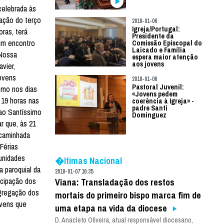
celebrada às
tação do terço
2018-01-06
Igreja/Portugal:
oras, terá
Presidente da
um encontro
Comissão Episcopal do
Laicado e Família
 Nossa
espera maior atenção
aos jovens
vier,
jovens
2018-01-06
Pastoral Juvenil:
como nos dias
«Jovens pedem
 19 horas nas
coerência à Igreja» -
padre Santi
 ao Santíssimo
Dominguez
r que, às 21
 caminhada
Férias
munidades
�ltimas Nacional
a paroquial da
2018-01-07 16:35
icipação dos
Viana: Transladação dos restos
ngregação dos
mortais do primeiro bispo marca fim de
ovens que
uma etapa na vida da diocese
D. Anacleto Oliveira, atual responsável diocesano,