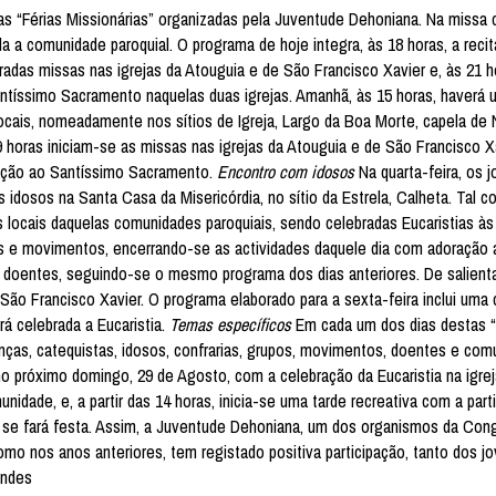
 as “Férias Missionárias” organizadas pela Juventude Dehoniana. Na missa 
da a comunidade paroquial. O programa de hoje integra, às 18 horas, a reci
bradas missas nas igrejas da Atouguia e de São Francisco Xavier e, às 21 h
ntíssimo Sacramento naquelas duas igrejas. Amanhã, às 15 horas, haverá 
 locais, nomeadamente nos sítios de Igreja, Largo da Boa Morte, capela de
 horas iniciam-se as missas nas igrejas da Atouguia e de São Francisco Xa
ração ao Santíssimo Sacramento.
Encontro com idosos
Na quarta-feira, os 
s idosos na Santa Casa da Misericórdia, no sítio da Estrela, Calheta. Tal 
os locais daquelas comunidades paroquiais, sendo celebradas Eucaristias às
os e movimentos, encerrando-se as actividades daquele dia com adoração
os doentes, seguindo-se o mesmo programa dos dias anteriores. De salienta
São Francisco Xavier. O programa elaborado para a sexta-feira inclui uma
rá celebrada a Eucaristia.
Temas específicos
Em cada um dos dias destas “
anças, catequistas, idosos, confrarias, grupos, movimentos, doentes e co
no próximo domingo, 29 de Agosto, com a celebração da Eucaristia na igrej
idade, e, a partir das 14 horas, inicia-se uma tarde recreativa com a part
 se fará festa. Assim, a Juventude Dehoniana, um dos organismos da Co
omo nos anos anteriores, tem registado positiva participação, tanto dos j
endes