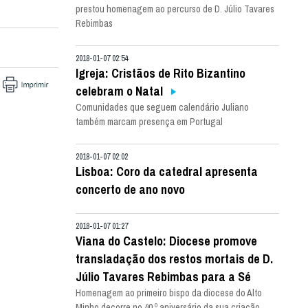
prestou homenagem ao percurso de D. Júlio Tavares
Rebimbas
2018-01-07 02:54
Igreja: Cristãos de Rito Bizantino
celebram o Natal
Comunidades que seguem calendário Juliano
também marcam presença em Portugal
2018-01-07 02:02
Lisboa: Coro da catedral apresenta
concerto de ano novo
2018-01-07 01:27
Viana do Castelo: Diocese promove
transladação dos restos mortais de D.
Júlio Tavares Rebimbas para a Sé
Homenagem ao primeiro bispo da diocese do Alto
Minho decorre no 40.º aniversário da sua criação