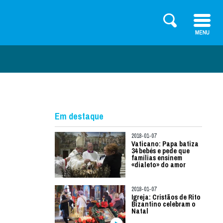
Em destaque
2018-01-07
Vaticano: Papa batiza
34 bebés e pede que
famílias ensinem
«dialeto» do amor
2018-01-07
Igreja: Cristãos de Rito
Bizantino celebram o
Natal