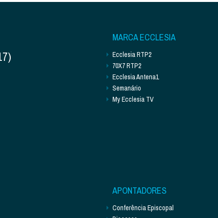
MARCA ECCLESIA
17)
Ecclesia RTP2
70X7 RTP2
Ecclesia Antena1
Semanário
My Ecclesia TV
APONTADORES
Conferência Episcopal