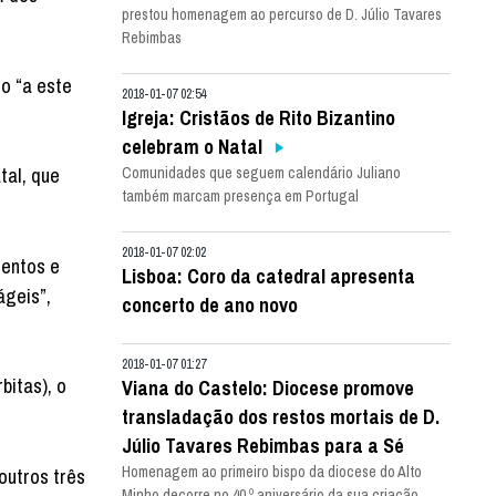
prestou homenagem ao percurso de D. Júlio Tavares
Rebimbas
o “a este
2018-01-07 02:54
Igreja: Cristãos de Rito Bizantino
celebram o Natal
tal, que
Comunidades que seguem calendário Juliano
também marcam presença em Portugal
2018-01-07 02:02
mentos e
Lisboa: Coro da catedral apresenta
ágeis”,
concerto de ano novo
2018-01-07 01:27
bitas), o
Viana do Castelo: Diocese promove
transladação dos restos mortais de D.
Júlio Tavares Rebimbas para a Sé
Homenagem ao primeiro bispo da diocese do Alto
outros três
Minho decorre no 40.º aniversário da sua criação