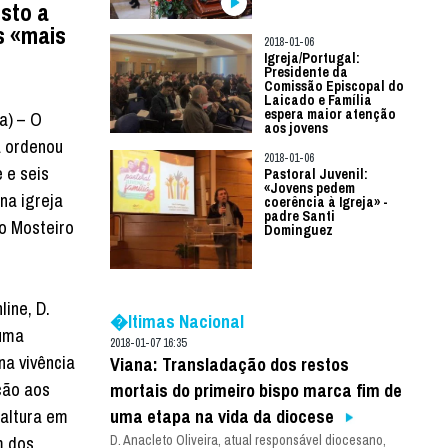
isto a
s «mais
2018-01-06
Igreja/Portugal:
Presidente da
Comissão Episcopal do
Laicado e Família
espera maior atenção
a) – O
aos jovens
a ordenou
2018-01-06
 e seis
Pastoral Juvenil:
«Jovens pedem
na igreja
coerência à Igreja» -
padre Santi
o Mosteiro
Dominguez
line, D.
�ltimas Nacional
 uma
2018-01-07 16:35
na vivência
Viana: Transladação dos restos
ção aos
mortais do primeiro bispo marca fim de
uma etapa na vida da diocese
altura em
D. Anacleto Oliveira, atual responsável diocesano,
m dos