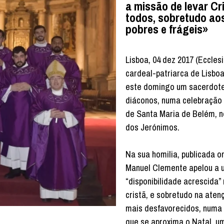
a missão de levar Cr
todos, sobretudo ao
pobres e frágeis»
Lisboa, 04 dez 2017 (Ecclesi
cardeal-patriarca de Lisbo
este domingo um sacerdote
diáconos, numa celebração 
de Santa Maria de Belém, n
dos Jerónimos.
Na sua homilia, publicada on
Manuel Clemente apelou a
“disponibilidade acrescida” 
cristã, e sobretudo na aten
mais desfavorecidos, numa 
que se aproxima o Natal, u