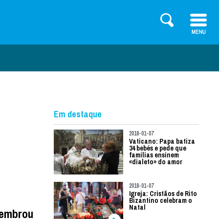
Em destaque
2018-01-07
Vaticano: Papa batiza
34 bebés e pede que
famílias ensinem
«dialeto» do amor
2018-01-07
Igreja: Cristãos de Rito
Bizantino celebram o
Natal
lembrou