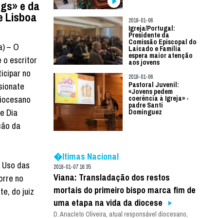
gs» e da
e Lisboa
2018-01-06
Igreja/Portugal:
Presidente da
Comissão Episcopal do
a) – O
Laicado e Família
espera maior atenção
 o escritor
aos jovens
icipar no
2018-01-06
sionate
Pastoral Juvenil:
«Jovens pedem
Diocesano
coerência à Igreja» -
padre Santi
je Dia
Dominguez
ção da
�ltimas Nacional
 Uso das
2018-01-07 16:35
Viana: Transladação dos restos
orre no
mortais do primeiro bispo marca fim de
e, do juiz
uma etapa na vida da diocese
D. Anacleto Oliveira, atual responsável diocesano,