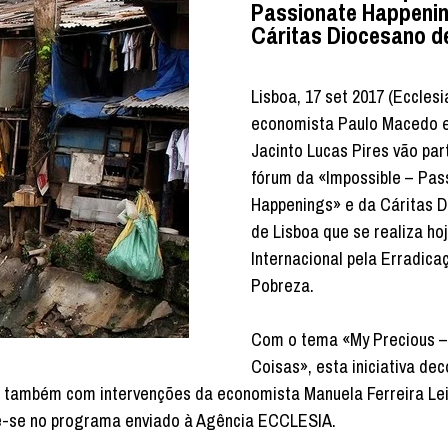
Passionate Happenin
Cáritas Diocesano d
Lisboa, 17 set 2017 (Ecclesi
economista Paulo Macedo e
Jacinto Lucas Pires vão part
fórum da «Impossible – Pas
Happenings» e da Cáritas 
de Lisboa que se realiza ho
Internacional pela Erradica
Pobreza.
Com o tema «My Precious –
Coisas», esta iniciativa dec
a também com intervenções da economista Manuela Ferreira Leit
 lê-se no programa enviado à Agência ECCLESIA.