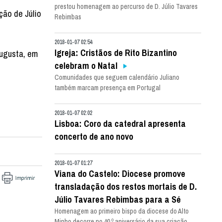
prestou homenagem ao percurso de D. Júlio Tavares
ção de Júlio
Rebimbas
2018-01-07 02:54
Igreja: Cristãos de Rito Bizantino
Augusta, em
celebram o Natal
Comunidades que seguem calendário Juliano
também marcam presença em Portugal
2018-01-07 02:02
Lisboa: Coro da catedral apresenta
concerto de ano novo
2018-01-07 01:27
Viana do Castelo: Diocese promove
transladação dos restos mortais de D.
Júlio Tavares Rebimbas para a Sé
Homenagem ao primeiro bispo da diocese do Alto
Minho decorre no 40.º aniversário da sua criação