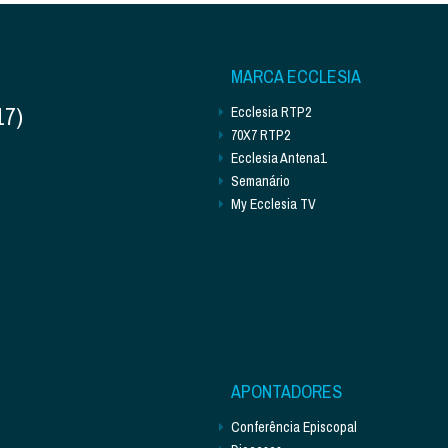
MARCA ECCLESIA
17)
Ecclesia RTP2
70X7 RTP2
Ecclesia Antena1
Semanário
My Ecclesia TV
APONTADORES
Conferência Episcopal