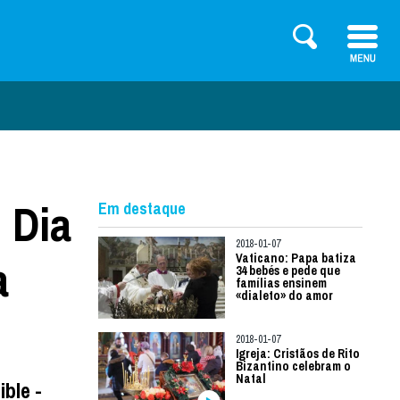
 Dia
Em destaque
2018-01-07
a
Vaticano: Papa batiza
34 bebés e pede que
famílias ensinem
«dialeto» do amor
2018-01-07
Igreja: Cristãos de Rito
Bizantino celebram o
Natal
ible -